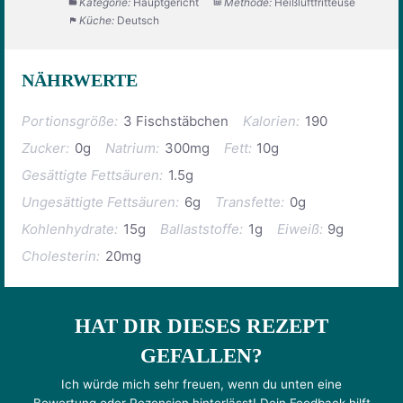
Kategorie:
Hauptgericht
Methode:
Heißluftfritteuse
Küche:
Deutsch
NÄHRWERTE
Portionsgröße:
3 Fischstäbchen
Kalorien:
190
Zucker:
0g
Natrium:
300mg
Fett:
10g
Gesättigte Fettsäuren:
1.5g
Ungesättigte Fettsäuren:
6g
Transfette:
0g
Kohlenhydrate:
15g
Ballaststoffe:
1g
Eiweiß:
9g
Cholesterin:
20mg
HAT DIR DIESES REZEPT
GEFALLEN?
Ich würde mich sehr freuen, wenn du unten eine