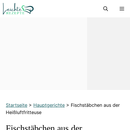
Zum
M
Inhalt
springen
Startseite
>
Hauptgerichte
>
Fischstäbchen aus der
Heißluftfritteuse
Fischstäbchen aus der