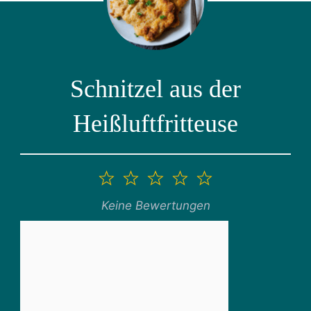
Schnitzel aus der
Heißluftfritteuse
1
2
3
4
5
Stern
Sterne
Sterne
Sterne
Sterne
Keine Bewertungen