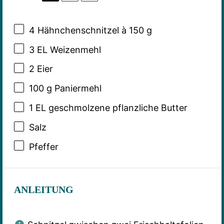
4
Hähnchenschnitzel à 150 g
3
EL Weizenmehl
2
Eier
100 g
Paniermehl
1
EL geschmolzene pflanzliche Butter
Salz
Pfeffer
ANLEITUNG