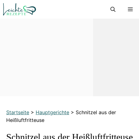
Zum
M
Inhalt
springen
Startseite
>
Hauptgerichte
>
Schnitzel aus der
Heißluftfritteuse
Schnitzel aus der Heißluftfritteuse