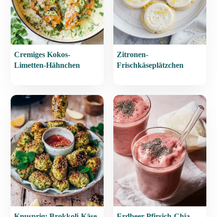
Cremiges Kokos-
Zitronen-
Limetten-Hähnchen
Frischkäseplätzchen
Knusprig: Brokkoli-Käse-
Erdbeer-Pfirsich-Chia-