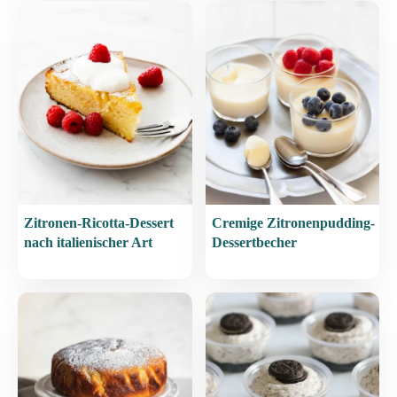
Zitronen-Ricotta-Dessert
Cremige Zitronenpudding-
nach italienischer Art
Dessertbecher