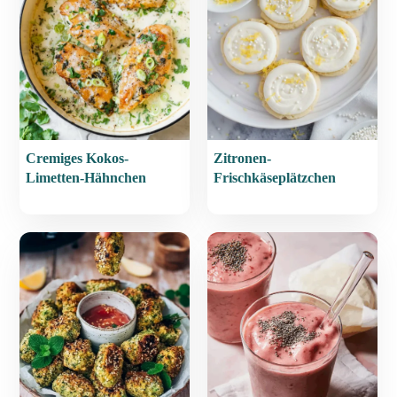
Cremiges Kokos-
Zitronen-
Limetten-Hähnchen
Frischkäseplätzchen