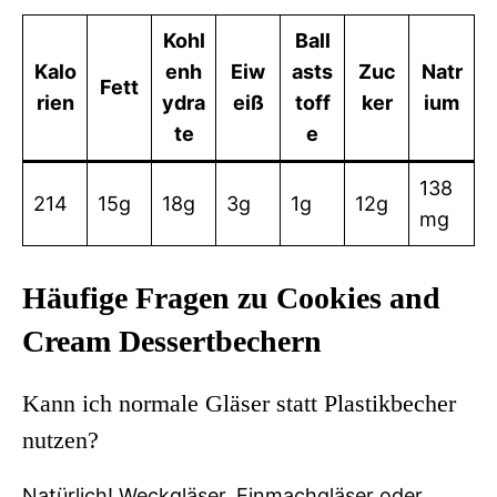
Kohl
Ball
Kalo
enh
Eiw
asts
Zuc
Natr
Fett
rien
ydra
eiß
toff
ker
ium
te
e
138
214
15g
18g
3g
1g
12g
mg
Häufige Fragen zu Cookies and
Cream Dessertbechern
Kann ich normale Gläser statt Plastikbecher
nutzen?
Natürlich! Weckgläser, Einmachgläser oder