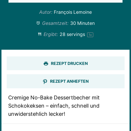
Autor:
François Lemoine
Gesamtzeit:
30 Minuten
Ergibt:
28
servings
1
x
REZEPT DRUCKEN
REZEPT ANHEFTEN
Cremige No-Bake Dessertbecher mit
Schokokeksen – einfach, schnell und
unwiderstehlich lecker!