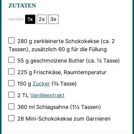
ZUTATEN
1x
2x
3x
SKALIEREN
280 g
zerkleinerte Schokokekse (ca.
2
Tassen), zusätzlich 60 g für die Füllung
55 g
geschmolzene Butter (ca.
¼
Tasse)
225 g
Frischkäse, Raumtemperatur
150 g
Zucker
(
¾
Tasse)
2
TL
Vanilleextrakt
360
ml Schlagsahne (
1½
Tassen)
28
Mini-Schokokekse zum Garnieren