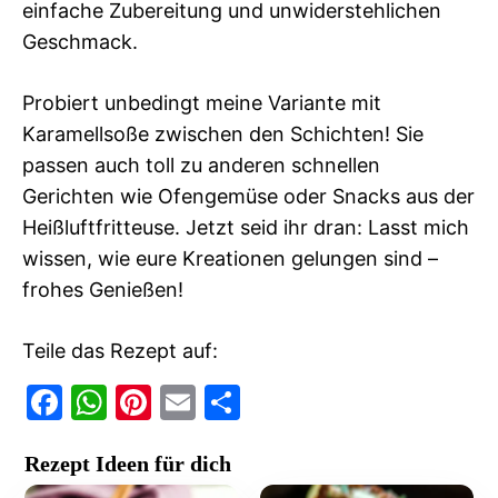
einfache Zubereitung und unwiderstehlichen
Geschmack.
Probiert unbedingt meine Variante mit
Karamellsoße zwischen den Schichten! Sie
passen auch toll zu anderen schnellen
Gerichten wie Ofengemüse oder Snacks aus der
Heißluftfritteuse. Jetzt seid ihr dran: Lasst mich
wissen, wie eure Kreationen gelungen sind –
frohes Genießen!
Teile das Rezept auf:
F
W
Pi
E
T
a
h
nt
m
ei
Rezept Ideen für dich
c
at
er
ai
le