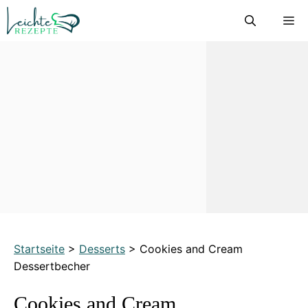
Zum
M
Inhalt
springen
Startseite
>
Desserts
>
Cookies and Cream
Dessertbecher
Cookies and Cream