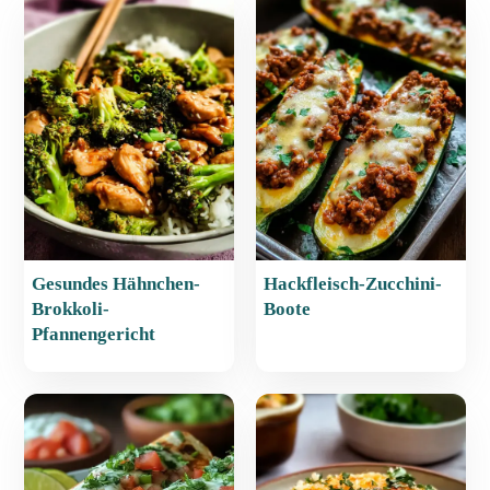
e
s
e
l
n
b
A
st
o
p
o
p
k
Gesundes Hähnchen-
Hackfleisch-Zucchini-
Brokkoli-
Boote
Pfannengericht