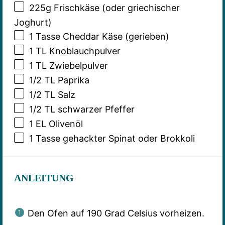
225g
Frischkäse (oder griechischer
Joghurt)
1
Tasse Cheddar Käse (gerieben)
1
TL Knoblauchpulver
1
TL Zwiebelpulver
1/2
TL Paprika
1/2
TL Salz
1/2
TL schwarzer Pfeffer
1
EL Olivenöl
1
Tasse gehackter Spinat oder Brokkoli
ANLEITUNG
Den Ofen auf 190 Grad Celsius vorheizen.