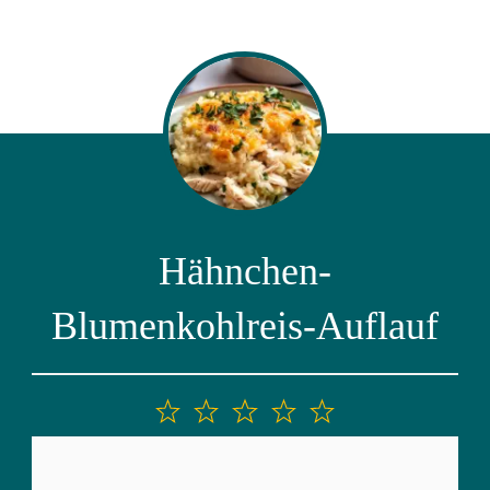
Hähnchen-
Blumenkohlreis-Auflauf
1
2
3
4
5
Stern
Sterne
Sterne
Sterne
Sterne