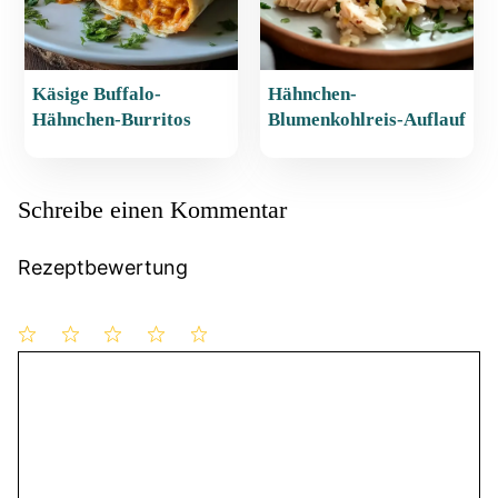
Käsige Buffalo-
Hähnchen-
Hähnchen-Burritos
Blumenkohlreis-Auflauf
Schreibe einen Kommentar
Rezeptbewertung
1
Kommentar
2
3
4
5
Stern
Sterne
Sterne
Sterne
Sterne