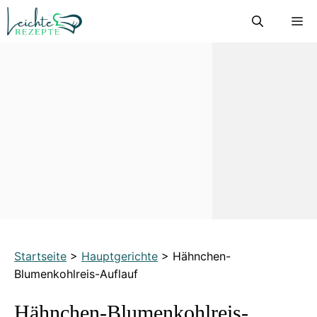
Zum
M
Inhalt
springen
Startseite
>
Hauptgerichte
>
Hähnchen-
Blumenkohlreis-Auflauf
Hähnchen-Blumenkohlreis-