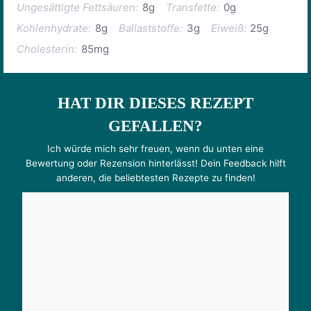
Ungesättigte Fettsäuren:
8g
Transfette:
0g
Kohlenhydrate:
8g
Ballaststoffe:
3g
Eiweiß:
25g
Cholesterin:
85mg
HAT DIR DIESES REZEPT
GEFALLEN?
Ich würde mich sehr freuen, wenn du unten eine
Bewertung oder Rezension hinterlässt! Dein Feedback hilft
anderen, die beliebtesten Rezepte zu finden!