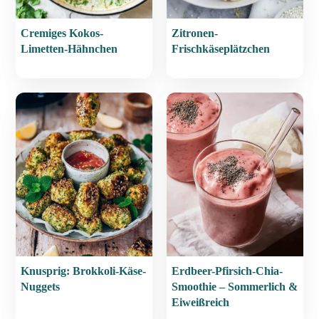
Cremiges Kokos-
Zitronen-
Limetten-Hähnchen
Frischkäseplätzchen
Knusprig: Brokkoli-Käse-
Erdbeer-Pfirsich-Chia-
Nuggets
Smoothie – Sommerlich &
Eiweißreich