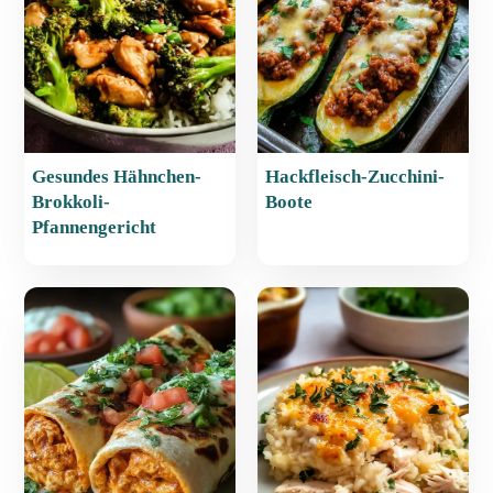
o
p
k
Gesundes Hähnchen-
Hackfleisch-Zucchini-
Brokkoli-
Boote
Pfannengericht