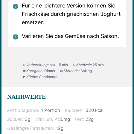
Für eine leichtere Version können Sie
Frischkäse durch griechischen Joghurt
ersetzen.
Variieren Sie das Gemüse nach Saison.
Vorbereitungszeit:
15 min
Kochzeit:
25 min
Kategorie:
Dinner
Methode:
Baking
Küche:
Continental
NÄHRWERTE
Portionsgröße:
1 Portion
Kalorien:
320 kcal
Zucker:
3g
Natrium:
450mg
Fett:
22g
Gesättigte Fettsäuren:
12g