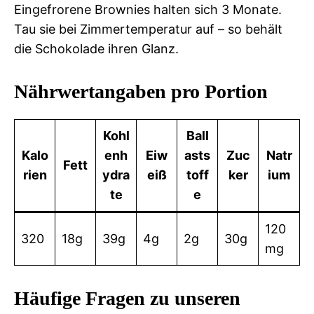
Eingefrorene Brownies halten sich 3 Monate.
Tau sie bei Zimmertemperatur auf – so behält
die Schokolade ihren Glanz.
Nährwertangaben pro Portion
Kohl
Ball
Kalo
enh
Eiw
asts
Zuc
Natr
Fett
rien
ydra
eiß
toff
ker
ium
te
e
120
320
18g
39g
4g
2g
30g
mg
Häufige Fragen zu unseren