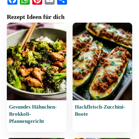
a
h
nt
m
ei
Rezept Ideen für dich
c
at
er
ai
le
e
s
e
l
n
b
A
st
o
p
o
p
k
Gesundes Hähnchen-
Hackfleisch-Zucchini-
Brokkoli-
Boote
Pfannengericht