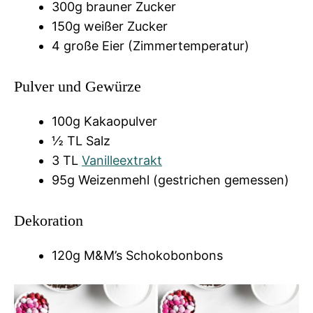
300g brauner Zucker
150g weißer Zucker
4 große Eier (Zimmertemperatur)
Pulver und Gewürze
100g Kakaopulver
½ TL Salz
3 TL
Vanilleextrakt
95g Weizenmehl (gestrichen gemessen)
Dekoration
120g M&M’s Schokobonbons