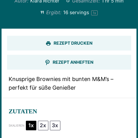
Autor:
Klara Richter
Gesamtzeit:
1 hr 5 min
Ergibt:
16
servings
1
x
REZEPT DRUCKEN
REZEPT ANHEFTEN
Knusprige Brownies mit bunten M&M’s –
perfekt für süße Genießer
ZUTATEN
1x
2x
3x
SKALIEREN