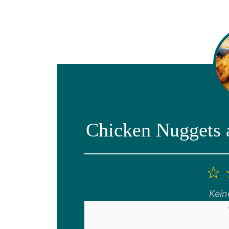
Chicken Nuggets a
1
S
Kei