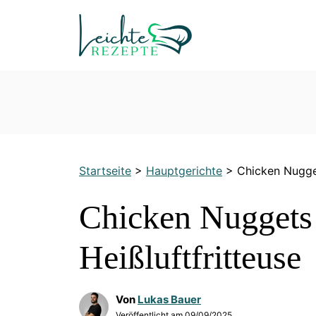
Zum
Inhalt
springen
Startseite
>
Hauptgerichte
>
Chicken Nugget
Chicken Nuggets 
Heißluftfritteuse
Von
Lukas Bauer
Veröffentlicht am
09/09/2025