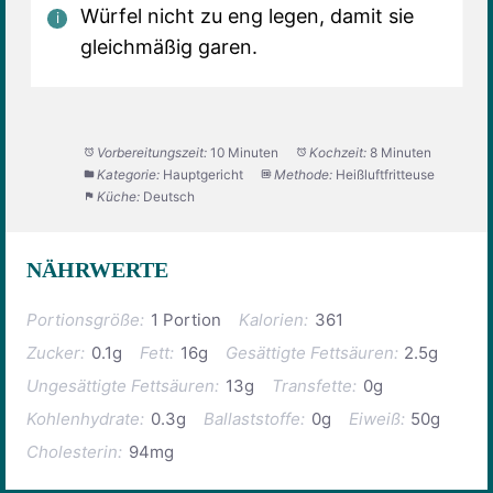
Würfel nicht zu eng legen, damit sie
gleichmäßig garen.
Vorbereitungszeit:
10 Minuten
Kochzeit:
8 Minuten
Kategorie:
Hauptgericht
Methode:
Heißluftfritteuse
Küche:
Deutsch
NÄHRWERTE
Portionsgröße:
1 Portion
Kalorien:
361
Zucker:
0.1g
Fett:
16g
Gesättigte Fettsäuren:
2.5g
Ungesättigte Fettsäuren:
13g
Transfette:
0g
Kohlenhydrate:
0.3g
Ballaststoffe:
0g
Eiweiß:
50g
Cholesterin:
94mg