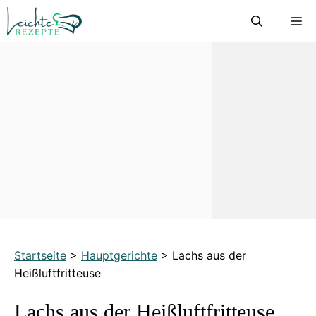
Zum
M
Inhalt
springen
Startseite
>
Hauptgerichte
>
Lachs aus der
Heißluftfritteuse
Lachs aus der Heißluftfritteuse