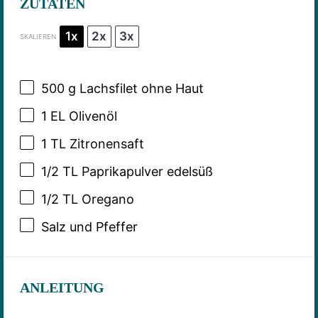
ZUTATEN
1x
2x
3x
SKALIEREN
500 g
Lachsfilet ohne Haut
1
EL Olivenöl
1
TL Zitronensaft
1/2
TL Paprikapulver edelsüß
1/2
TL Oregano
Salz und Pfeffer
ANLEITUNG