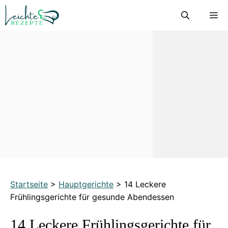
Zum
M
Inhalt
springen
Startseite
>
Hauptgerichte
>
14 Leckere
Frühlingsgerichte für gesunde Abendessen
14 Leckere Frühlingsgerichte für