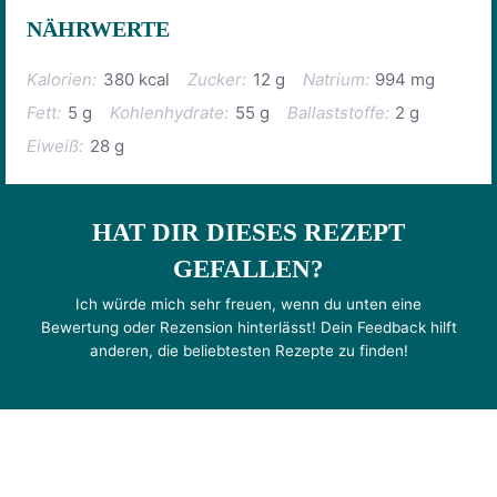
NÄHRWERTE
Kalorien:
380 kcal
Zucker:
12 g
Natrium:
994 mg
Fett:
5 g
Kohlenhydrate:
55 g
Ballaststoffe:
2 g
Eiweiß:
28 g
HAT DIR DIESES REZEPT
GEFALLEN?
Ich würde mich sehr freuen, wenn du unten eine
Bewertung oder Rezension hinterlässt! Dein Feedback hilft
anderen, die beliebtesten Rezepte zu finden!