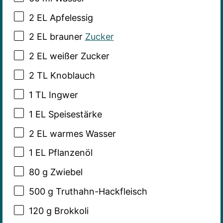
2
EL Apfelessig
2
EL brauner
Zucker
2
EL weißer Zucker
2
TL Knoblauch
1
TL Ingwer
1
EL Speisestärke
2
EL warmes Wasser
1
EL Pflanzenöl
80 g
Zwiebel
500 g
Truthahn-Hackfleisch
120 g
Brokkoli