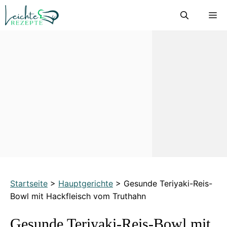
Zum
M
Inhalt
springen
Startseite
>
Hauptgerichte
>
Gesunde Teriyaki-Reis-
Bowl mit Hackfleisch vom Truthahn
Gesunde Teriyaki-Reis-Bowl mit