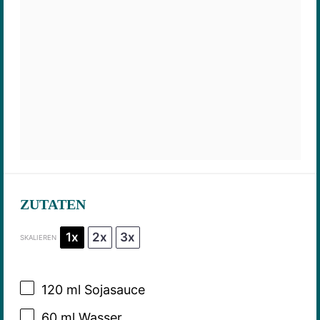
ZUTATEN
1x
2x
3x
SKALIEREN
120
ml Sojasauce
60
ml Wasser