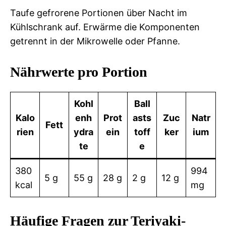
Taufe gefrorene Portionen über Nacht im
Kühlschrank auf. Erwärme die Komponenten
getrennt in der Mikrowelle oder Pfanne.
Nährwerte pro Portion
Kohl
Ball
Kalo
enh
Prot
asts
Zuc
Natr
Fett
rien
ydra
ein
toff
ker
ium
te
e
380
994
5 g
55 g
28 g
2 g
12 g
kcal
mg
Häufige Fragen zur Teriyaki-