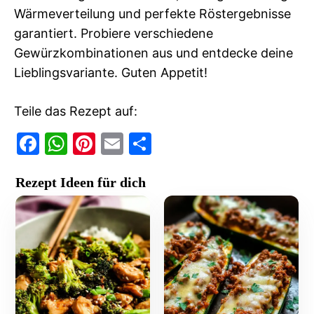
Wärmeverteilung und perfekte Röstergebnisse
garantiert. Probiere verschiedene
Gewürzkombinationen aus und entdecke deine
Lieblingsvariante. Guten Appetit!
Teile das Rezept auf:
F
W
Pi
E
T
a
h
nt
m
ei
Rezept Ideen für dich
c
at
er
ai
le
e
s
e
l
n
b
A
st
o
p
o
p
k