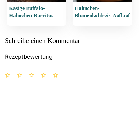
Käsige Buffalo-
Hähnchen-
Hähnchen-Burritos
Blumenkohlreis-Auflauf
Schreibe einen Kommentar
Rezeptbewertung
1
Kommentar
2
3
4
5
Stern
Sterne
Sterne
Sterne
Sterne