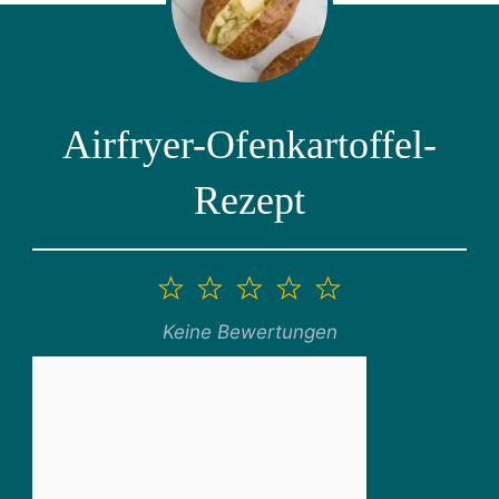
Airfryer-Ofenkartoffel-
Rezept
1
2
3
4
5
Stern
Sterne
Sterne
Sterne
Sterne
Keine Bewertungen