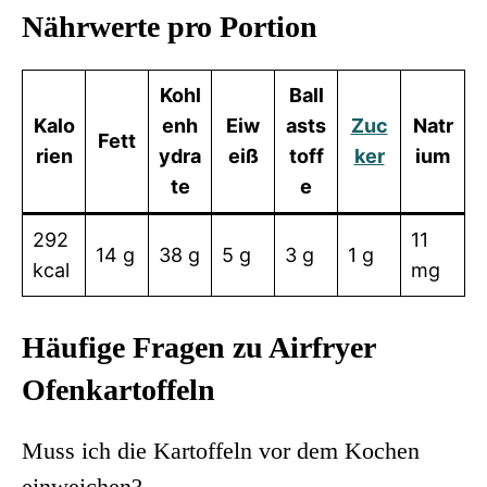
Nährwerte pro Portion
Kohl
Ball
Kalo
enh
Eiw
asts
Zuc
Natr
Fett
rien
ydra
eiß
toff
ker
ium
te
e
292
11
14 g
38 g
5 g
3 g
1 g
kcal
mg
Häufige Fragen zu Airfryer
Ofenkartoffeln
Muss ich die Kartoffeln vor dem Kochen
einweichen?