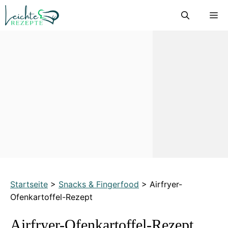
Zum
M
Inhalt
springen
Startseite
>
Snacks & Fingerfood
>
Airfryer-
Ofenkartoffel-Rezept
Airfryer-Ofenkartoffel-Rezept