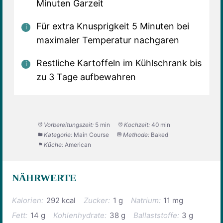
Minuten Garzeit
Für extra Knusprigkeit 5 Minuten bei
maximaler Temperatur nachgaren
Restliche Kartoffeln im Kühlschrank bis
zu 3 Tage aufbewahren
Vorbereitungszeit:
5 min
Kochzeit:
40 min
Kategorie:
Main Course
Methode:
Baked
Küche:
American
NÄHRWERTE
Kalorien:
292 kcal
Zucker:
1 g
Natrium:
11 mg
Fett:
14 g
Kohlenhydrate:
38 g
Ballaststoffe:
3 g