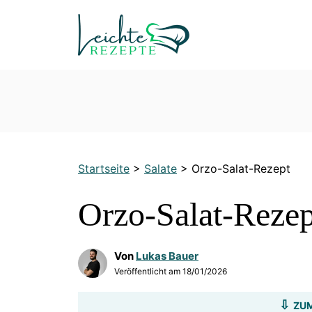
Zum
Inhalt
springen
Startseite
>
Salate
>
Orzo-Salat-Rezept
Orzo-Salat-Rezep
Von
Lukas Bauer
Veröffentlicht am
18/01/2026
ZUM