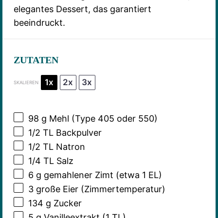
elegantes Dessert, das garantiert
beeindruckt.
ZUTATEN
1x
2x
3x
SKALIEREN
98 g
Mehl (Type
405
oder 550)
1/2
TL Backpulver
1/2
TL Natron
1/4
TL Salz
6 g
gemahlener Zimt (etwa
1
EL)
3
große Eier (Zimmertemperatur)
134 g
Zucker
5 g
Vanilleextrakt (
1
TL)