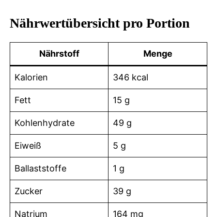
Nährwertübersicht pro Portion
Nährstoff
Menge
Kalorien
346 kcal
Fett
15 g
Kohlenhydrate
49 g
Eiweiß
5 g
Ballaststoffe
1 g
Zucker
39 g
Natrium
164 mg