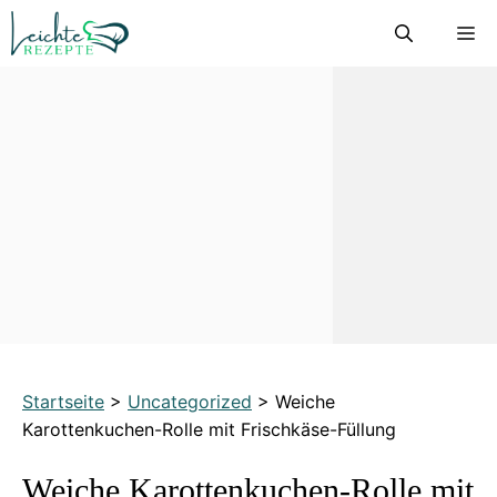
Zum
M
Inhalt
springen
Startseite
>
Uncategorized
>
Weiche
Karottenkuchen-Rolle mit Frischkäse-Füllung
Weiche Karottenkuchen-Rolle mit