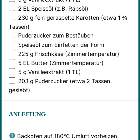
2
EL Speiseöl (z.B. Rapsöl)
230 g
fein geraspelte Karotten (etwa
1 ¾
Tassen)
Puderzucker zum Bestäuben
Speiseöl zum Einfetten der Form
225 g
Frischkäse (Zimmertemperatur)
5
EL Butter (Zimmertemperatur)
5 g
Vanilleextrakt (
1
TL)
203 g
Puderzucker (etwa
2
Tassen,
gesiebt)
ANLEITUNG
Backofen auf 180°C Umluft vorheizen.