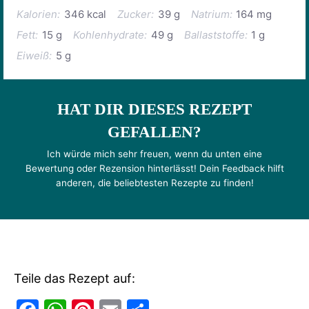
Kalorien:
346 kcal
Zucker:
39 g
Natrium:
164 mg
Fett:
15 g
Kohlenhydrate:
49 g
Ballaststoffe:
1 g
Eiweiß:
5 g
HAT DIR DIESES REZEPT
GEFALLEN?
Ich würde mich sehr freuen, wenn du unten eine
Bewertung oder Rezension hinterlässt! Dein Feedback hilft
anderen, die beliebtesten Rezepte zu finden!
Teile das Rezept auf: