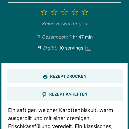
1
2
3
4
5
Stern
Sterne
Sterne
Sterne
Sterne
Keine Bewertungen
Gesamtzeit:
1 hr 47 min
Ergibt:
10
servings
1
x
REZEPT DRUCKEN
REZEPT ANHEFTEN
Ein saftiger, weicher Karottenbiskuit, warm
ausgerollt und mit einer cremigen
Frischkäsefüllung veredelt. Ein klassisches,