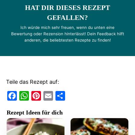
HAT DIR DIESES REZEPT
GEFALLEN?
Ich würde mich sehr freuen, wenn du unten eine
Bewertung oder Rezension hinterlässt! Dein Feedback hilft
anderen, die beliebtesten Rezepte zu finden!
Teile das Rezept auf:
F
W
Pi
E
T
a
h
nt
m
ei
Rezept Ideen für dich
c
at
er
ai
le
e
s
e
l
n
b
A
st