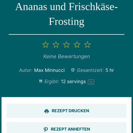
Ananas und Frischkäse-
Frosting
1
2
3
4
5
Stern
Sterne
Sterne
Sterne
Sterne
Keine Bewertungen
Autor:
Max Minnucci
Gesamtzeit:
5 hr
Ergibt:
12
servings
1
x
REZEPT DRUCKEN
REZEPT ANHEFTEN