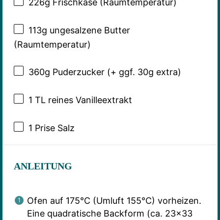
226g
Frischkäse (Raumtemperatur)
113g
ungesalzene Butter
(Raumtemperatur)
360g
Puderzucker (+ ggf.
30g
extra)
1
TL reines Vanilleextrakt
1
Prise Salz
ANLEITUNG
Ofen auf 175°C (Umluft 155°C) vorheizen.
Eine quadratische Backform (ca. 23×33