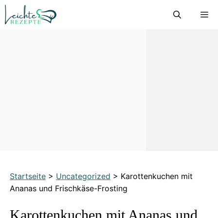
Zum
M
Inhalt
springen
Startseite
>
Uncategorized
>
Karottenkuchen mit
Ananas und Frischkäse-Frosting
Karottenkuchen mit Ananas und