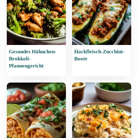
o
p
k
Gesundes Hähnchen-
Hackfleisch-Zucchini-
Brokkoli-
Boote
Pfannengericht