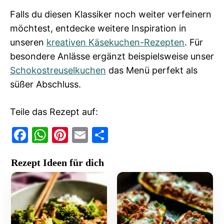
Falls du diesen Klassiker noch weiter verfeinern
möchtest, entdecke weitere Inspiration in
unseren
kreativen Käsekuchen-Rezepten
. Für
besondere Anlässe ergänzt beispielsweise unser
Schokostreuselkuchen
das Menü perfekt als
süßer Abschluss.
Teile das Rezept auf:
F
W
Pi
E
T
a
h
nt
m
ei
Rezept Ideen für dich
c
at
er
ai
le
e
s
e
l
n
b
A
st
o
p