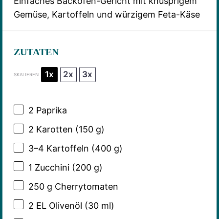
Einfaches Backofen-Gericht mit knusprigem
Gemüse, Kartoffeln und würzigem Feta-Käse
ZUTATEN
1x
2x
3x
SKALIEREN
2
Paprika
2
Karotten (150 g)
3
–
4
Kartoffeln (
400 g
)
1
Zucchini (200 g)
250 g
Cherrytomaten
2
EL Olivenöl (
30
ml)