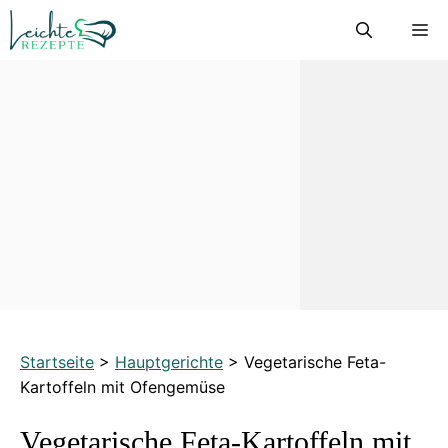
Zum
M
Inhalt
springen
Startseite
>
Hauptgerichte
>
Vegetarische Feta-
Kartoffeln mit Ofengemüse
Vegetarische Feta-Kartoffeln mit