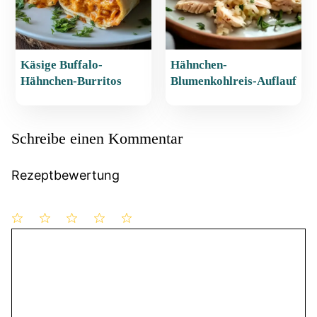
Käsige Buffalo-
Hähnchen-
Hähnchen-Burritos
Blumenkohlreis-Auflauf
Schreibe einen Kommentar
Rezeptbewertung
1
Kommentar
2
3
4
5
Stern
Sterne
Sterne
Sterne
Sterne