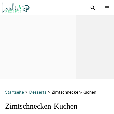
Zum
M
Inhalt
springen
Startseite
>
Desserts
>
Zimtschnecken-Kuchen
Zimtschnecken-Kuchen