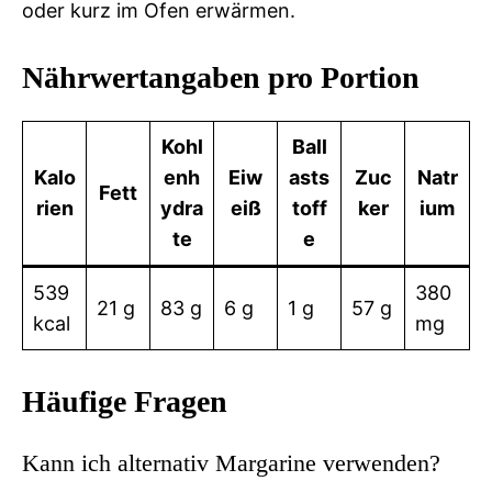
oder kurz im Ofen erwärmen.
Nährwertangaben pro Portion
Kohl
Ball
Kalo
enh
Eiw
asts
Zuc
Natr
Fett
rien
ydra
eiß
toff
ker
ium
te
e
539
380
21 g
83 g
6 g
1 g
57 g
kcal
mg
Häufige Fragen
Kann ich alternativ Margarine verwenden?