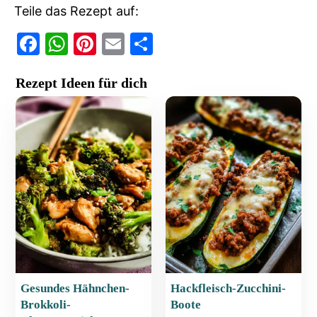
Teile das Rezept auf:
F
W
Pi
E
T
a
h
nt
m
ei
Rezept Ideen für dich
c
at
er
ai
le
e
s
e
l
n
b
A
st
o
p
o
p
k
Gesundes Hähnchen-
Hackfleisch-Zucchini-
Brokkoli-
Boote