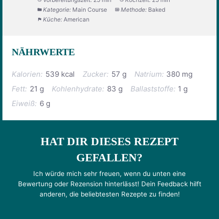
Kategorie:
Main Course
Methode:
Baked
Küche:
American
NÄHRWERTE
Kalorien:
539 kcal
Zucker:
57 g
Natrium:
380 mg
Fett:
21 g
Kohlenhydrate:
83 g
Ballaststoffe:
1 g
Eiweiß:
6 g
HAT DIR DIESES REZEPT
GEFALLEN?
Ich würde mich sehr freuen, wenn du unten eine
Bewertung oder Rezension hinterlässt! Dein Feedback hilft
anderen, die beliebtesten Rezepte zu finden!