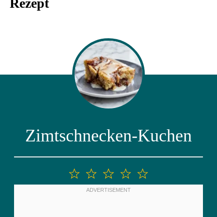
Rezept
Zimtschnecken-Kuchen
1
2
3
4
5
Stern
Sterne
Sterne
Sterne
Sterne