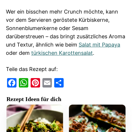
Wer ein bisschen mehr Crunch möchte, kann
vor dem Servieren geröstete Kürbiskerne,
Sonnenblumenkerne oder Sesam
darüberstreuen – das bringt zusätzliches Aroma
und Textur, ähnlich wie beim
Salat mit Papaya
oder dem
türkischen Karottensalat
.
Teile das Rezept auf:
F
W
Pi
E
T
a
h
nt
m
ei
Rezept Ideen für dich
c
at
er
ai
le
e
s
e
l
n
b
A
st
o
p