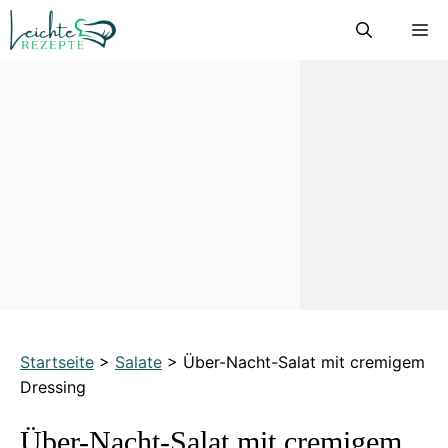
Zum
M
Inhalt
springen
Startseite
>
Salate
>
Über-Nacht-Salat mit cremigem
Dressing
Über-Nacht-Salat mit cremigem