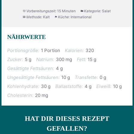
Vorbereitungszeit:
15 Minuten
Kategorie:
Salat
Methode:
Kalt
Küche:
International
NÄHRWERTE
Portionsgröße:
1 Portion
Kalorien:
320
Zucker:
5 g
Natrium:
300 mg
Fett:
15 g
Gesättigte Fettsäuren:
4 g
Ungesättigte Fettsäuren:
10 g
Transfette:
0 g
Kohlenhydrate:
30 g
Ballaststoffe:
4 g
Eiweiß:
10 g
Cholesterin:
20 mg
HAT DIR DIESES REZEPT
GEFALLEN?