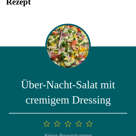
Rezept
Über-Nacht-Salat mit
cremigem Dressing
1
2
3
4
5
Stern
Sterne
Sterne
Sterne
Sterne
Keine Bewertungen