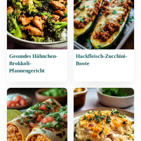
o
p
k
Gesundes Hähnchen-
Hackfleisch-Zucchini-
Brokkoli-
Boote
Pfannengericht