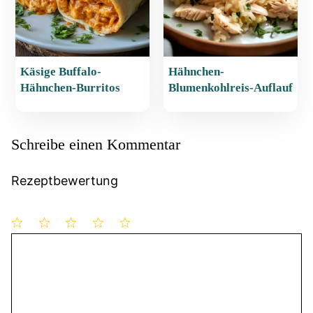
Käsige Buffalo-
Hähnchen-
Hähnchen-Burritos
Blumenkohlreis-Auflauf
Schreibe einen Kommentar
Rezeptbewertung
1
Kommentar
2
3
4
5
Stern
Sterne
Sterne
Sterne
Sterne