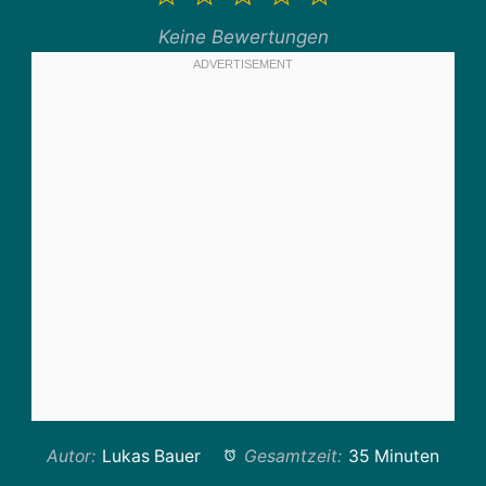
Stern
Sterne
Sterne
Sterne
Sterne
Keine Bewertungen
Autor:
Lukas Bauer
Gesamtzeit:
35 Minuten