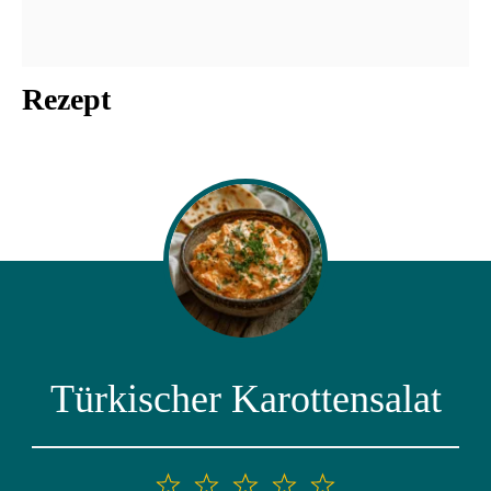
Rezept
Türkischer Karottensalat
1
2
3
4
5