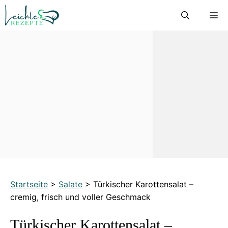
Zum
M
Inhalt
springen
Startseite
>
Salate
>
Türkischer Karottensalat –
cremig, frisch und voller Geschmack
Türkischer Karottensalat –