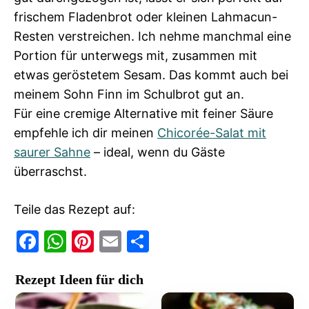
frischem Fladenbrot oder kleinen Lahmacun-
Resten verstreichen. Ich nehme manchmal eine
Portion für unterwegs mit, zusammen mit
etwas geröstetem Sesam. Das kommt auch bei
meinem Sohn Finn im Schulbrot gut an.
Für eine cremige Alternative mit feiner Säure
empfehle ich dir meinen
Chicorée-Salat mit
saurer Sahne
– ideal, wenn du Gäste
überraschst.
Teile das Rezept auf:
F
W
Pi
E
T
a
h
nt
m
ei
Rezept Ideen für dich
c
at
er
ai
le
e
s
e
l
n