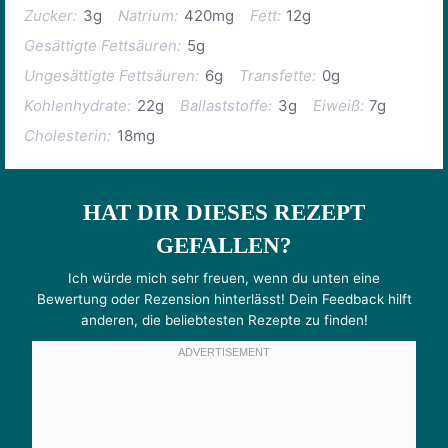
Zucker:
3g
Natrium:
420mg
Fett:
12g
Gesättigte Fettsäuren:
5g
Ungesättigte Fettsäuren:
6g
Transfette:
0g
Kohlenhydrate:
22g
Ballaststoffe:
3g
Eiweiß:
7g
Cholesterin:
18mg
HAT DIR DIESES REZEPT
GEFALLEN?
Ich würde mich sehr freuen, wenn du unten eine
Bewertung oder Rezension hinterlässt! Dein Feedback hilft
anderen, die beliebtesten Rezepte zu finden!