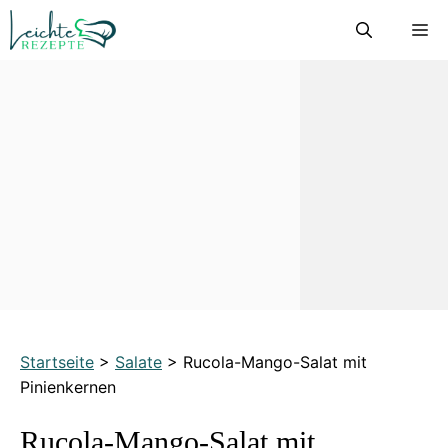
Zum
M
Inhalt
springen
Startseite
>
Salate
>
Rucola-Mango-Salat mit
Pinienkernen
Rucola-Mango-Salat mit