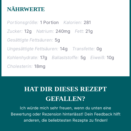
NÄHRWERTE
Portionsgröße:
1 Portion
Kalorien:
281
Zucker:
12g
Natrium:
240mg
Fett:
21g
Gesättigte Fettsäuren:
5g
Ungesättigte Fettsäuren:
14g
Transfette:
0g
Kohlenhydrate:
17g
Ballaststoffe:
5g
Eiweiß:
10g
Cholesterin:
18mg
HAT DIR DIESES REZEPT
GEFALLEN?
Ich würde mich sehr freuen, wenn du unten eine
Bewertung oder Rezension hinterlässt! Dein Feedback hilft
anderen, die beliebtesten Rezepte zu finden!