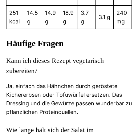
251
14.5
14.9
18.9
3.7
240
3.1 g
kcal
g
g
g
g
mg
Häufige Fragen
Kann ich dieses Rezept vegetarisch
zubereiten?
Ja, einfach das Hähnchen durch geröstete
Kichererbsen oder Tofuwürfel ersetzen. Das
Dressing und die Gewürze passen wunderbar zu
pflanzlichen Proteinquellen.
Wie lange hält sich der Salat im