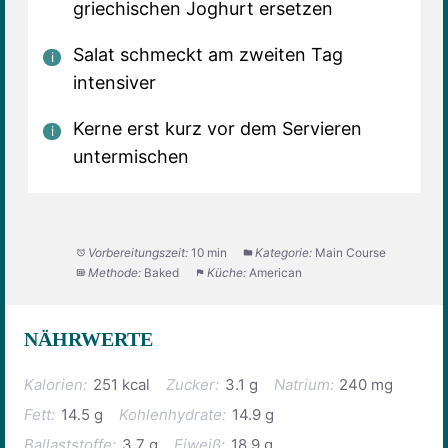
griechischen Joghurt ersetzen
Salat schmeckt am zweiten Tag
intensiver
Kerne erst kurz vor dem Servieren
untermischen
Vorbereitungszeit:
10 min
Kategorie:
Main Course
Methode:
Baked
Küche:
American
NÄHRWERTE
Kalorien:
251 kcal
Zucker:
3.1 g
Natrium:
240 mg
Fett:
14.5 g
Kohlenhydrate:
14.9 g
Ballaststoffe:
3.7 g
Eiweiß:
18.9 g