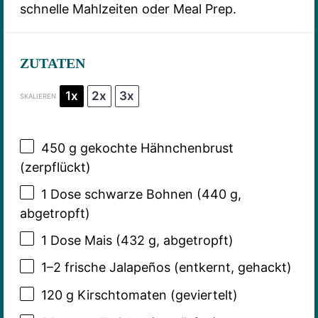
schnelle Mahlzeiten oder Meal Prep.
ZUTATEN
1x
2x
3x
SKALIEREN
450 g
gekochte Hähnchenbrust
(zerpflückt)
1
Dose schwarze Bohnen (
440 g
,
abgetropft)
1
Dose Mais (
432 g
, abgetropft)
1
–
2
frische Jalapeños (entkernt, gehackt)
120 g
Kirschtomaten (geviertelt)