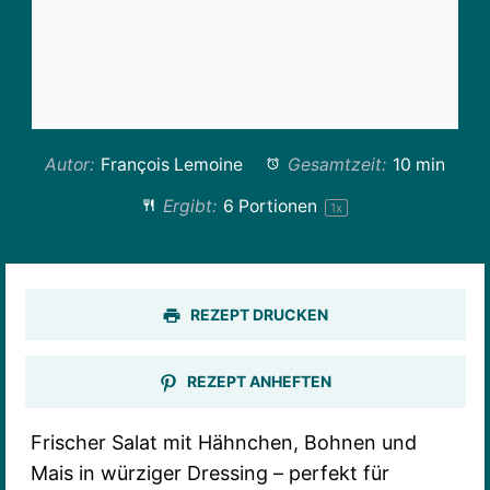
Autor:
François Lemoine
Gesamtzeit:
10 min
Ergibt:
6
Portionen
1
x
REZEPT DRUCKEN
REZEPT ANHEFTEN
Frischer Salat mit Hähnchen, Bohnen und
Mais in würziger Dressing – perfekt für