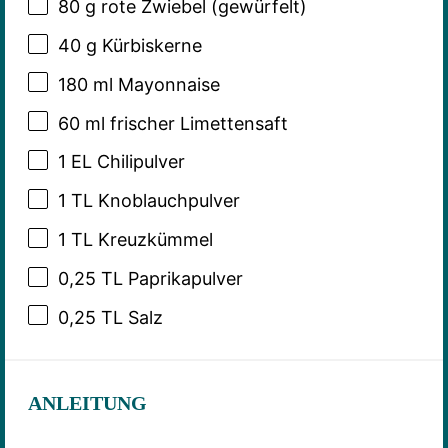
80 g
rote Zwiebel (gewürfelt)
40 g
Kürbiskerne
180
ml Mayonnaise
60
ml frischer Limettensaft
1
EL Chilipulver
1
TL Knoblauchpulver
1
TL Kreuzkümmel
0
,25 TL Paprikapulver
0
,25 TL Salz
ANLEITUNG