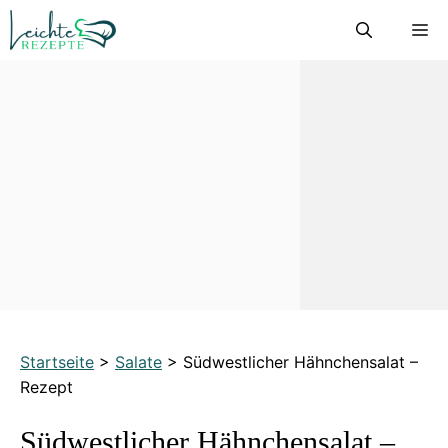
Zum
M
Inhalt
springen
Startseite
>
Salate
>
Südwestlicher Hähnchensalat –
Rezept
Südwestlicher Hähnchensalat –