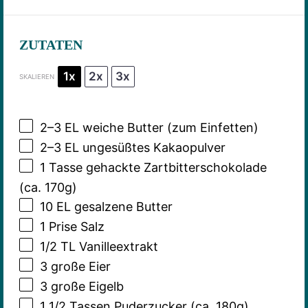
ZUTATEN
1x
2x
3x
SKALIEREN
2
–
3
EL weiche Butter (zum Einfetten)
2
–
3
EL ungesüßtes Kakaopulver
1
Tasse gehackte Zartbitterschokolade
(ca.
170g
)
10
EL gesalzene Butter
1
Prise Salz
1/2
TL Vanilleextrakt
3
große Eier
3
große Eigelb
1 1/2
Tassen Puderzucker (ca.
180g
)