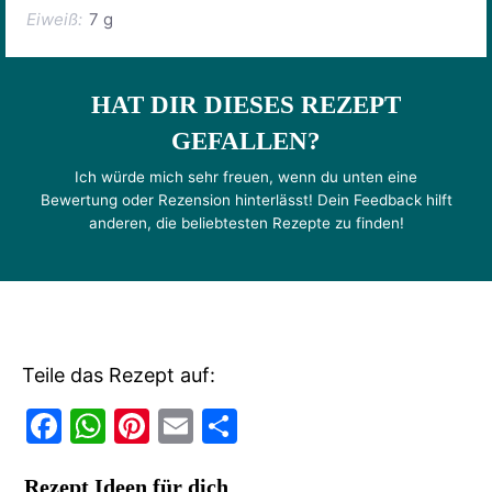
Eiweiß:
7 g
HAT DIR DIESES REZEPT
GEFALLEN?
Ich würde mich sehr freuen, wenn du unten eine
Bewertung oder Rezension hinterlässt! Dein Feedback hilft
anderen, die beliebtesten Rezepte zu finden!
Teile das Rezept auf:
F
W
Pi
E
T
a
h
nt
m
ei
Rezept Ideen für dich