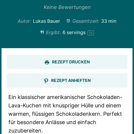
Stern
Sterne
Sterne
Sterne
Sterne
Keine Bewertungen
Autor:
Lukas Bauer
Gesamtzeit:
33 min
Ergibt:
6
servings
1
x
REZEPT DRUCKEN
REZEPT ANHEFTEN
Ein klassischer amerikanischer Schokoladen-
Lava-Kuchen mit knuspriger Hülle und einem
warmen, flüssigen Schokoladenkern. Perfekt
für besondere Anlässe und einfach
zuzubereiten.