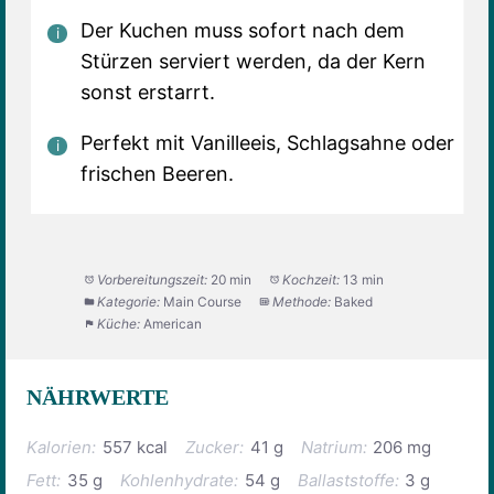
Der Kuchen muss sofort nach dem
Stürzen serviert werden, da der Kern
sonst erstarrt.
Perfekt mit Vanilleeis, Schlagsahne oder
frischen Beeren.
Vorbereitungszeit:
20 min
Kochzeit:
13 min
Kategorie:
Main Course
Methode:
Baked
Küche:
American
NÄHRWERTE
Kalorien:
557 kcal
Zucker:
41 g
Natrium:
206 mg
Fett:
35 g
Kohlenhydrate:
54 g
Ballaststoffe:
3 g