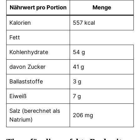
Nährwert pro Portion
Menge
Kalorien
557 kcal
Fett
Kohlenhydrate
54 g
davon Zucker
41 g
Ballaststoffe
3 g
Eiweiß
7 g
Salz (berechnet als
206 mg
Natrium)