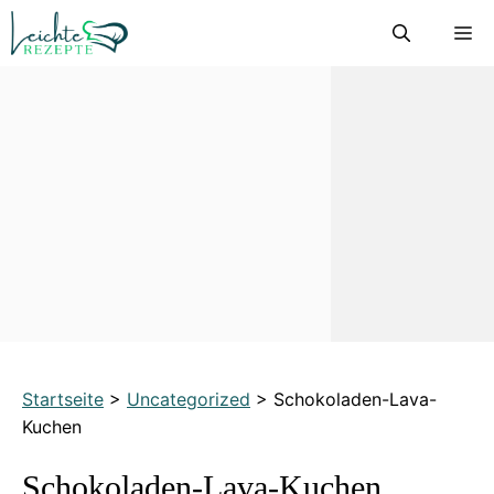
Zum
M
Inhalt
springen
Startseite
>
Uncategorized
>
Schokoladen-Lava-
Kuchen
Schokoladen-Lava-Kuchen