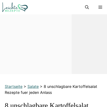
Zum
M
Inhalt
springen
Startseite
>
Salate
>
8 unschlagbare Kartoffelsalat
Rezepte fuer jeden Anlass
8 unschlagbare Kartoffelsalat