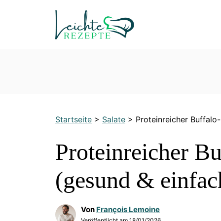
Zum
Inhalt
springen
Startseite
>
Salate
>
Proteinreicher Buffalo
Proteinreicher B
(gesund & einfac
Von
François Lemoine
Veröffentlicht am
18/01/2026