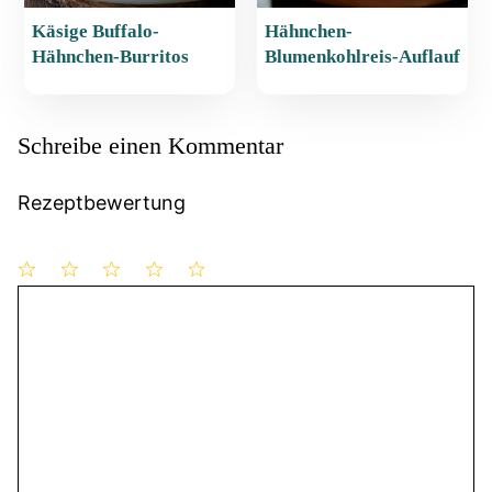
Käsige Buffalo-
Hähnchen-
Hähnchen-Burritos
Blumenkohlreis-Auflauf
Schreibe einen Kommentar
Rezeptbewertung
1
Kommentar
2
3
4
5
Stern
Sterne
Sterne
Sterne
Sterne