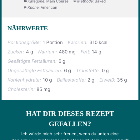
Kategorie:
Main Course
Methode:
Baked
Küche:
American
NÄHRWERTE
Portionsgröße:
1 Portion
Kalorien:
310 kcal
Zucker:
4 g
Natrium:
480 mg
Fett:
14 g
Gesättigte Fettsäuren:
6 g
Ungesättigte Fettsäuren:
6 g
Transfette:
0 g
Kohlenhydrate:
10 g
Ballaststoffe:
2 g
Eiweiß:
35 g
Cholesterin:
85 mg
HAT DIR DIESES REZEPT
GEFALLEN?
Ich würde mich sehr freuen, wenn du unten eine