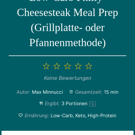
Cheesesteak Meal Prep
(Grillplatte- oder
Pfannenmethode)
1
2
3
4
5
Stern
Sterne
Sterne
Sterne
Sterne
Keine Bewertungen
Autor:
Max Minnucci
Gesamtzeit:
15 min
Ergibt:
3
Portionen
1
x
Ernährung:
Low-Carb, Keto, High-Protein