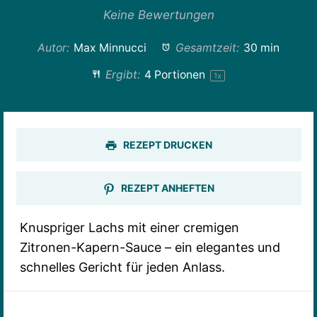
Stern
Sterne
Sterne
Sterne
Sterne
Keine Bewertungen
Autor:
Max Minnucci
Gesamtzeit:
30 min
Ergibt:
4
Portionen
1
x
REZEPT DRUCKEN
REZEPT ANHEFTEN
Knuspriger Lachs mit einer cremigen
Zitronen-Kapern-Sauce – ein elegantes und
schnelles Gericht für jeden Anlass.