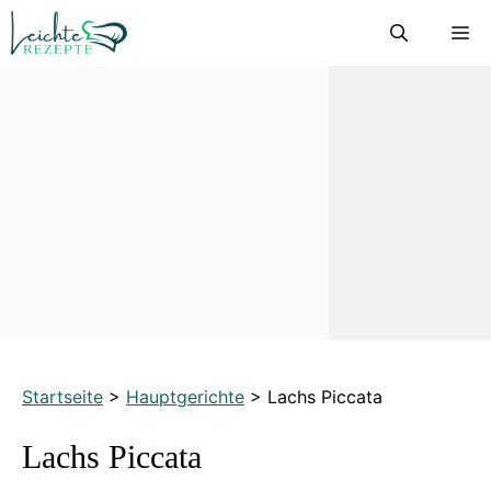
Zum
M
Inhalt
springen
Startseite
>
Hauptgerichte
>
Lachs Piccata
Lachs Piccata