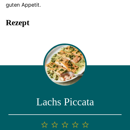
guten Appetit.
Rezept
Lachs Piccata
1
2
3
4
5