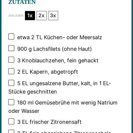
ZUTATEN
1x
2x
3x
SKALIEREN
etwa
2
TL Küchen- oder Meersalz
900 g
Lachsfilets (ohne Haut)
3
Knoblauchzehen, fein gehackt
2
EL Kapern, abgetropft
5
EL ungesalzene Butter, kalt, in 1 EL-
Stücke geschnitten
180
ml Gemüsebrühe mit wenig Natrium
oder Wasser
3
EL frischer Zitronensaft