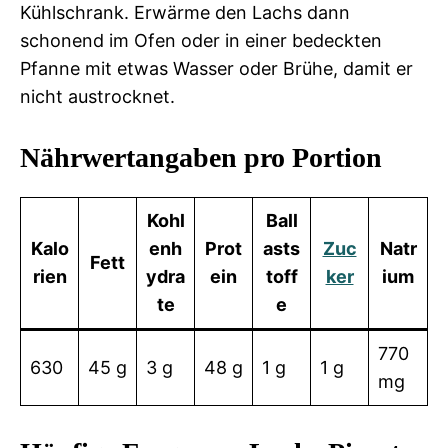
Kühlschrank. Erwärme den Lachs dann
schonend im Ofen oder in einer bedeckten
Pfanne mit etwas Wasser oder Brühe, damit er
nicht austrocknet.
Nährwertangaben pro Portion
Kohl
Ball
Kalo
enh
Prot
asts
Zuc
Natr
Fett
rien
ydra
ein
toff
ker
ium
te
e
770
630
45 g
3 g
48 g
1 g
1 g
mg