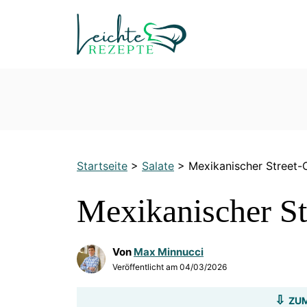
Zum
Inhalt
springen
Startseite
>
Salate
>
Mexikanischer Street-
Mexikanischer St
Von
Max Minnucci
Veröffentlicht am
04/03/2026
ZUM