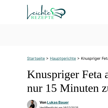
Zum
Inhalt
springen
Startseite
>
Hauptgerichte
>
Knuspriger Fet
Knuspriger Feta a
nur 15 Minuten z
Von
Lukas Bauer
Veröffentlicht am
16/12/2025