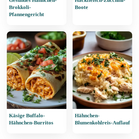
Gesundes Hähnchen-
Hackfleisch-Zucchini-
Brokkoli-
Boote
Pfannengericht
Käsige Buffalo-
Hähnchen-
Hähnchen-Burritos
Blumenkohlreis-Auflauf