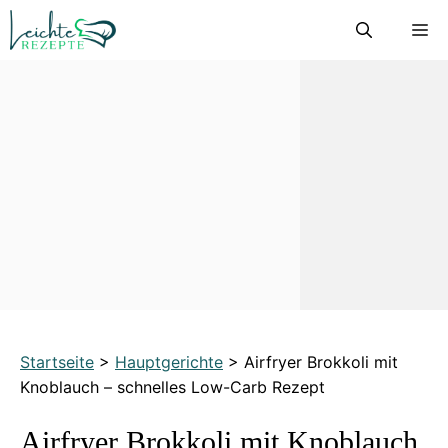
Zum
M
Inhalt
springen
Startseite
>
Hauptgerichte
>
Airfryer Brokkoli mit
Knoblauch – schnelles Low-Carb Rezept
Airfryer Brokkoli mit Knoblauch