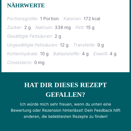
NÄHRWERTE
Portionsgröße:
1 Portion
Kalorien:
172 kcal
Zucker:
2 g
Natrium:
336 mg
Fett:
15 g
Gesättigte Fettsäuren:
2 g
Ungesättigte Fettsäuren:
12 g
Transfette:
0 g
Kohlenhydrate:
10 g
Ballaststoffe:
4 g
Eiweiß:
4 g
Cholesterin:
0 mg
HAT DIR DIESES REZEPT
GEFALLEN?
Ich würde mich sehr freuen, wenn du unten eine
Bewertung oder Rezension hinterlässt! Dein Feedback hilft
anderen, die beliebtesten Rezepte zu finden!