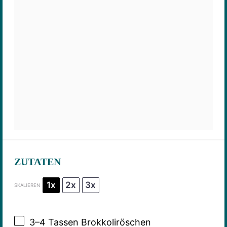
ZUTATEN
1x
2x
3x
SKALIEREN
3
–
4
Tassen Brokkoliröschen