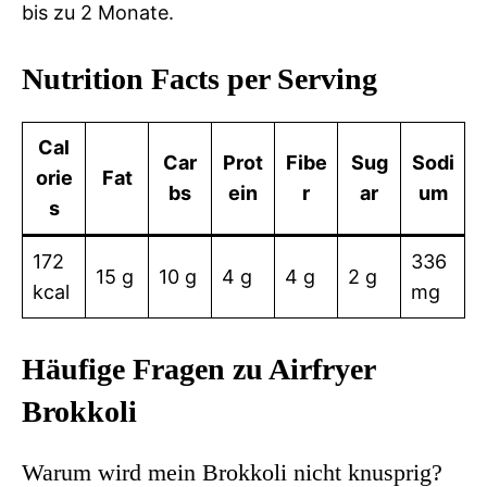
bis zu 2 Monate.
Nutrition Facts per Serving
Cal
Car
Prot
Fibe
Sug
Sodi
orie
Fat
bs
ein
r
ar
um
s
172
336
15 g
10 g
4 g
4 g
2 g
kcal
mg
Häufige Fragen zu Airfryer
Brokkoli
Warum wird mein Brokkoli nicht knusprig?