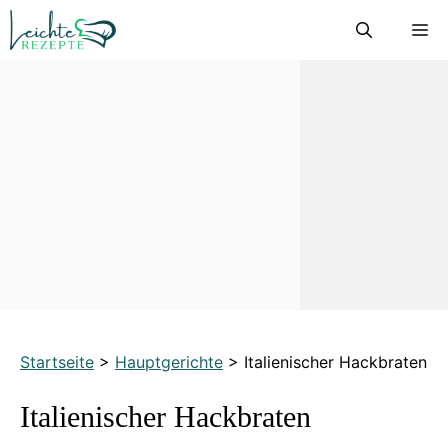
Zum
M
Inhalt
springen
Startseite
>
Hauptgerichte
>
Italienischer Hackbraten
Italienischer Hackbraten