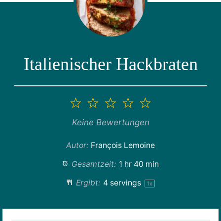
Italienischer Hackbraten
1
2
3
4
5
Stern
Sterne
Sterne
Sterne
Sterne
Keine Bewertungen
Autor:
François Lemoine
Gesamtzeit:
1 hr 40 min
Ergibt:
4
servings
1
x