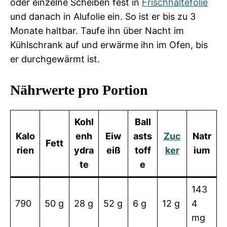
oder einzelne Scheiben fest in
Frischhaltefolie
und danach in Alufolie ein. So ist er bis zu 3
Monate haltbar. Taufe ihn über Nacht im
Kühlschrank auf und erwärme ihn im Ofen, bis
er durchgewärmt ist.
Nährwerte pro Portion
Kohl
Ball
Kalo
enh
Eiw
asts
Zuc
Natr
Fett
rien
ydra
eiß
toff
ker
ium
te
e
143
790
50 g
28 g
52 g
6 g
12 g
4
mg