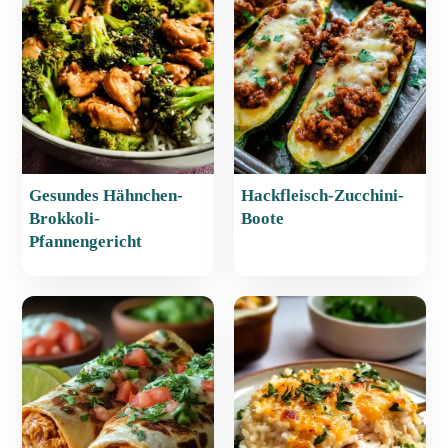
o
p
o
p
k
Gesundes Hähnchen-
Hackfleisch-Zucchini-
Brokkoli-
Boote
Pfannengericht