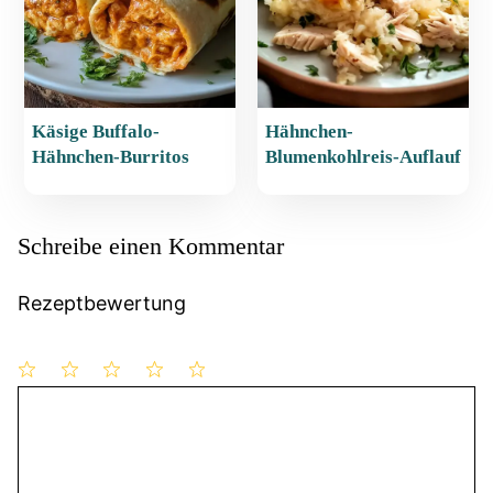
Käsige Buffalo-
Hähnchen-
Hähnchen-Burritos
Blumenkohlreis-Auflauf
Schreibe einen Kommentar
Rezeptbewertung
1
Kommentar
2
3
4
5
Stern
Sterne
Sterne
Sterne
Sterne