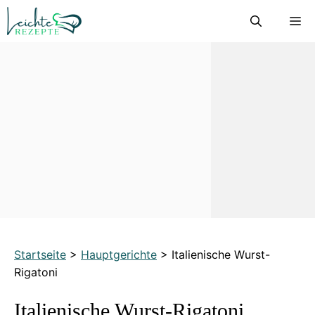
Zum
M
Inhalt
springen
Startseite
>
Hauptgerichte
>
Italienische Wurst-
Rigatoni
Italienische Wurst-Rigatoni