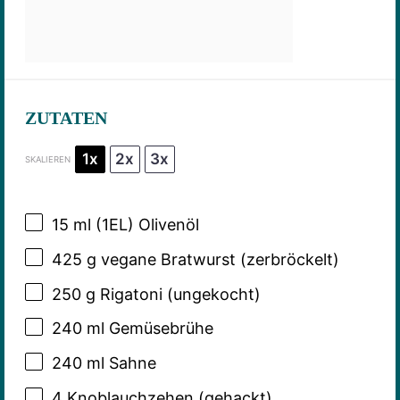
ZUTATEN
1x
2x
3x
SKALIEREN
15
ml (1EL) Olivenöl
425 g
vegane Bratwurst (zerbröckelt)
250 g
Rigatoni (ungekocht)
240
ml Gemüsebrühe
240
ml Sahne
4
Knoblauchzehen (gehackt)