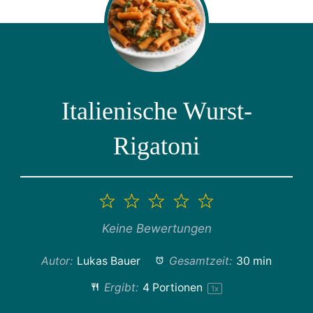
Italienische Wurst-
Rigatoni
1
2
3
4
5
Stern
Sterne
Sterne
Sterne
Sterne
Keine Bewertungen
Autor:
Lukas Bauer
Gesamtzeit:
30 min
Ergibt:
4
Portionen
1
x