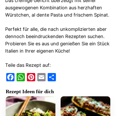
Das cremige Gericht überzeugt mit seiner
ausgewogenen Kombination aus herzhaften
Würstchen, al dente Pasta und frischem Spinat.
Perfekt für alle, die nach unkomplizierten aber
dennoch beeindruckenden Rezepten suchen.
Probieren Sie es aus und genießen Sie ein Stück
Italien in Ihrer eigenen Küche!
Teile das Rezept auf:
F
W
Pi
E
T
a
h
nt
m
ei
Rezept Ideen für dich
c
at
er
ai
le
e
s
e
l
n
b
A
st