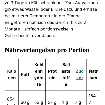
zu 3 Tage im Kühlschrank auf. Zum Aufwärmen
gib etwas Wasser oder Brühe dazu und erhitze
bei mittlerer Temperatur in der Pfanne.
Eingefroren hält sich das Gericht bis zu 2
Monate – einfach portionsweise in
Gefrierbeuteln verstauen.
Nährwertangaben pro Portion
Kohl
Ball
Kalo
enh
Prot
asts
Zuc
Natr
Fett
rien
ydra
ein
toff
ker
ium
te
e
154
854
60 g
53 g
27 g
4 g
7 g
7