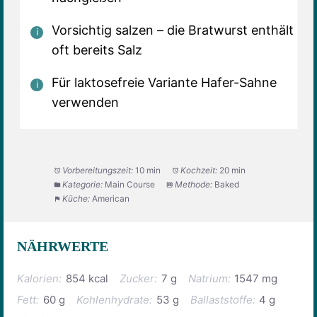
Vorsichtig salzen – die Bratwurst enthält
oft bereits Salz
Für laktosefreie Variante Hafer-Sahne
verwenden
Vorbereitungszeit:
10 min
Kochzeit:
20 min
Kategorie:
Main Course
Methode:
Baked
Küche:
American
NÄHRWERTE
Kalorien:
854 kcal
Zucker:
7 g
Natrium:
1547 mg
Fett:
60 g
Kohlenhydrate:
53 g
Ballaststoffe:
4 g