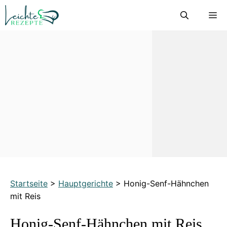
Zum
M
Inhalt
springen
Startseite
>
Hauptgerichte
>
Honig-Senf-Hähnchen
mit Reis
Honig-Senf-Hähnchen mit Reis