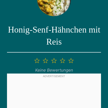
Honig-Senf-Hähnchen mit
Reis
1
2
3
4
5
Stern
Sterne
Sterne
Sterne
Sterne
Keine Bewertungen