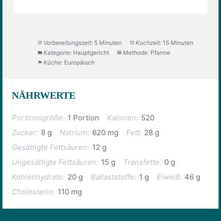
Vorbereitungszeit:
5 Minuten
Kochzeit:
15 Minuten
Kategorie:
Hauptgericht
Methode:
Pfanne
Küche:
Europäisch
NÄHRWERTE
Portionsgröße:
1 Portion
Kalorien:
520
Zucker:
8 g
Natrium:
620 mg
Fett:
28 g
Gesättigte Fettsäuren:
12 g
Ungesättigte Fettsäuren:
15 g
Transfette:
0 g
Kohlenhydrate:
20 g
Ballaststoffe:
1 g
Eiweiß:
46 g
Cholesterin:
110 mg