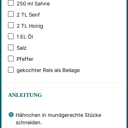
250
ml Sahne
2
TL Senf
2
TL Honig
1
EL Öl
Salz
Pfeffer
gekochter Reis als Beilage
ANLEITUNG
Hähnchen in mundgerechte Stücke
schneiden.