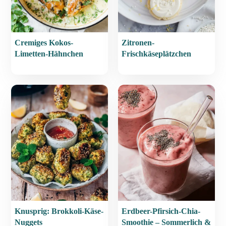
Cremiges Kokos-
Zitronen-
Limetten-Hähnchen
Frischkäseplätzchen
Knusprig: Brokkoli-Käse-
Erdbeer-Pfirsich-Chia-
Nuggets
Smoothie – Sommerlich &