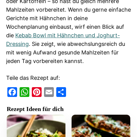
oder Kartoffeln – so hast du gleich mehrere
Mahlzeiten vorbereitet. Wenn du gerne einfache
Gerichte mit Hähnchen in deine
Wochenplanung einbaust, wirf einen Blick auf
die
Kebab Bowl mit Hähnchen und Joghurt-
Dressing
. Sie zeigt, wie abwechslungsreich du
mit wenig Aufwand gesunde Mahlzeiten für
jeden Tag vorbereiten kannst.
Teile das Rezept auf:
F
W
Pi
E
T
a
h
nt
m
ei
Rezept Ideen für dich
c
at
er
ai
le
e
s
e
l
n
b
A
st