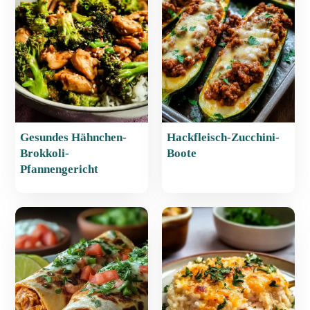
o
p
o
p
k
Gesundes Hähnchen-
Hackfleisch-Zucchini-
Brokkoli-
Boote
Pfannengericht