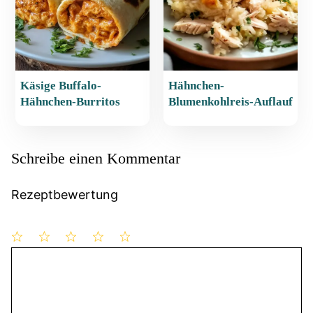
Käsige Buffalo-
Hähnchen-
Hähnchen-Burritos
Blumenkohlreis-Auflauf
Schreibe einen Kommentar
Rezeptbewertung
1
Kommentar
2
3
4
5
Stern
Sterne
Sterne
Sterne
Sterne