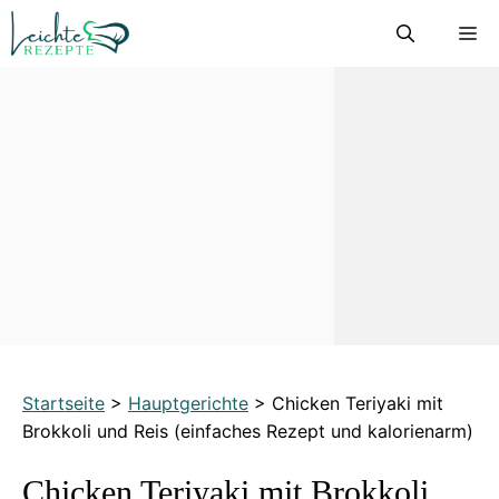
Zum
M
Inhalt
springen
Startseite
>
Hauptgerichte
>
Chicken Teriyaki mit
Brokkoli und Reis (einfaches Rezept und kalorienarm)
Chicken Teriyaki mit Brokkoli