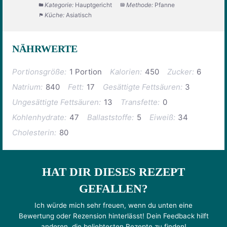
Kategorie:
Hauptgericht
Methode:
Pfanne
Küche:
Asiatisch
NÄHRWERTE
Portionsgröße:
1 Portion
Kalorien:
450
Zucker:
6
Natrium:
840
Fett:
17
Gesättigte Fettsäuren:
3
Ungesättigte Fettsäuren:
13
Transfette:
0
Kohlenhydrate:
47
Ballaststoffe:
5
Eiweiß:
34
Cholesterin:
80
HAT DIR DIESES REZEPT
GEFALLEN?
Ich würde mich sehr freuen, wenn du unten eine
Bewertung oder Rezension hinterlässt! Dein Feedback hilft
anderen, die beliebtesten Rezepte zu finden!