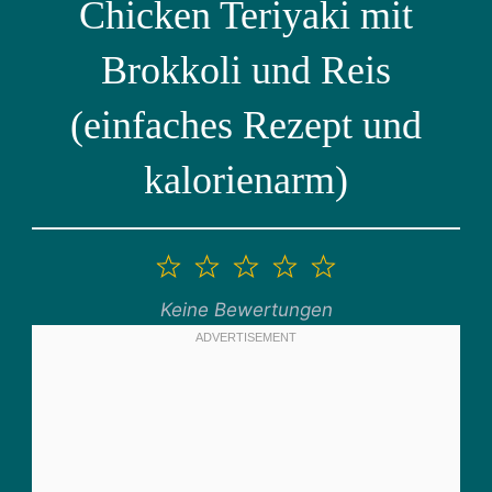
Chicken Teriyaki mit
Brokkoli und Reis
(einfaches Rezept und
kalorienarm)
1
2
3
4
5
Stern
Sterne
Sterne
Sterne
Sterne
Keine Bewertungen