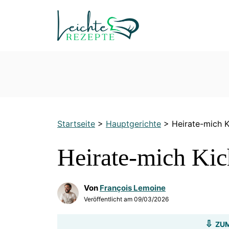
Zum
Inhalt
springen
Startseite
>
Hauptgerichte
>
Heirate-mich 
Heirate-mich Kic
Von
François Lemoine
Veröffentlicht am
09/03/2026
ZUM