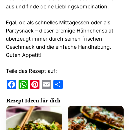
aus und finde deine Lieblingskombination.
Egal, ob als schnelles Mittagessen oder als
Partysnack – dieser cremige Hähnchensalat
überzeugt immer durch seinen frischen
Geschmack und die einfache Handhabung.
Guten Appetit!
Teile das Rezept auf:
F
W
Pi
E
T
a
h
nt
m
ei
Rezept Ideen für dich
c
at
er
ai
le
e
s
e
l
n
b
A
st