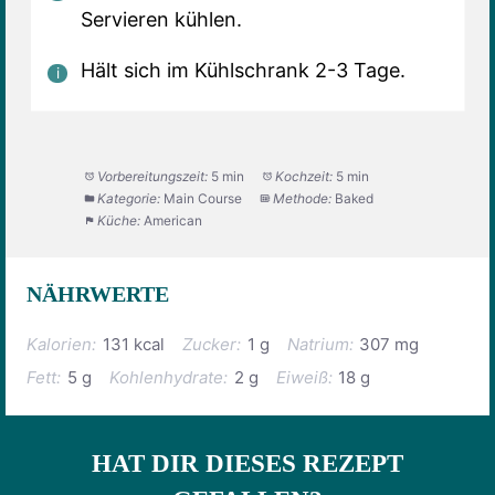
Servieren kühlen.
Hält sich im Kühlschrank 2-3 Tage.
Vorbereitungszeit:
5 min
Kochzeit:
5 min
Kategorie:
Main Course
Methode:
Baked
Küche:
American
NÄHRWERTE
Kalorien:
131 kcal
Zucker:
1 g
Natrium:
307 mg
Fett:
5 g
Kohlenhydrate:
2 g
Eiweiß:
18 g
HAT DIR DIESES REZEPT