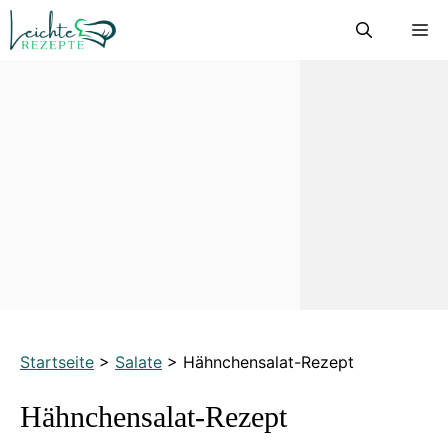
Zum
M
Inhalt
springen
Startseite
>
Salate
>
Hähnchensalat-Rezept
Hähnchensalat-Rezept