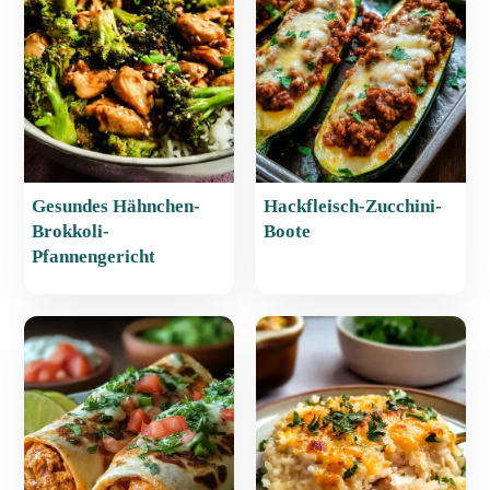
o
p
o
p
k
Gesundes Hähnchen-
Hackfleisch-Zucchini-
Brokkoli-
Boote
Pfannengericht