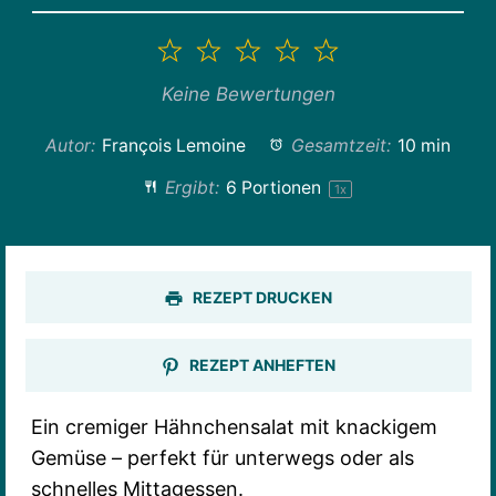
1
2
3
4
5
Stern
Sterne
Sterne
Sterne
Sterne
Keine Bewertungen
Autor:
François Lemoine
Gesamtzeit:
10 min
Ergibt:
6
Portionen
1
x
REZEPT DRUCKEN
REZEPT ANHEFTEN
Ein cremiger Hähnchensalat mit knackigem
Gemüse – perfekt für unterwegs oder als
schnelles Mittagessen.