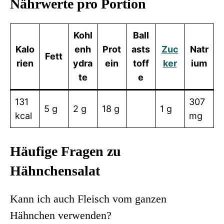
Nährwerte pro Portion
Kohl
Ball
Kalo
enh
Prot
asts
Zuc
Natr
Fett
rien
ydra
ein
toff
ker
ium
te
e
131
307
5 g
2 g
18 g
1 g
kcal
mg
Häufige Fragen zu
Hähnchensalat
Kann ich auch Fleisch vom ganzen
Hähnchen verwenden?