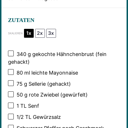
ZUTATEN
1x
2x
3x
SKALIEREN
340 g
gekochte Hähnchenbrust (fein
gehackt)
80
ml leichte Mayonnaise
75 g
Sellerie (gehackt)
50 g
rote Zwiebel (gewürfelt)
1
TL Senf
1/2
TL Gewürzsalz