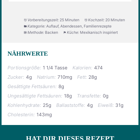
Vorbereitungszeit:
25 Minuten
Kochzeit:
20 Minuten
Kategorie:
Auflauf, Abendessen, Familienrezepte
Methode:
Backen
Küche:
Mexikanisch inspiriert
NÄHRWERTE
Portionsgröße:
1 1/4 Tasse
Kalorien:
474
Zucker:
4g
Natrium:
710mg
Fett:
28g
Gesättigte Fettsäuren:
8g
Ungesättigte Fettsäuren:
18g
Transfette:
0g
Kohlenhydrate:
25g
Ballaststoffe:
4g
Eiweiß:
31g
Cholesterin:
143mg
HAT DIR DIESES REZEPT