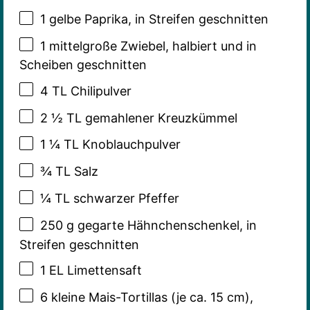
1
gelbe Paprika, in Streifen geschnitten
1
mittelgroße Zwiebel, halbiert und in
Scheiben geschnitten
4
TL Chilipulver
2 ½
TL gemahlener Kreuzkümmel
1 ¼
TL Knoblauchpulver
¾
TL Salz
¼
TL schwarzer Pfeffer
250 g
gegarte Hähnchenschenkel, in
Streifen geschnitten
1
EL Limettensaft
6
kleine Mais-Tortillas (je ca.
15
cm),