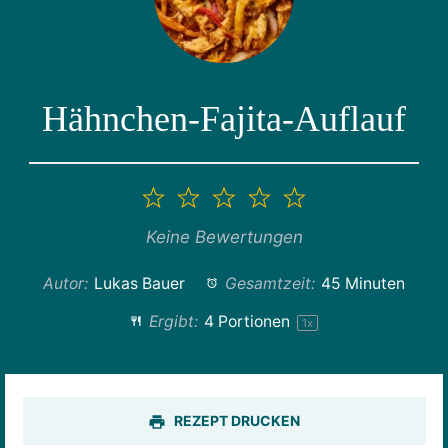
Hähnchen-Fajita-Auflauf
1
2
3
4
5
Stern
Sterne
Sterne
Sterne
Sterne
Keine Bewertungen
Autor:
Lukas Bauer
Gesamtzeit:
45 Minuten
Ergibt:
4
Portionen
1
x
REZEPT DRUCKEN