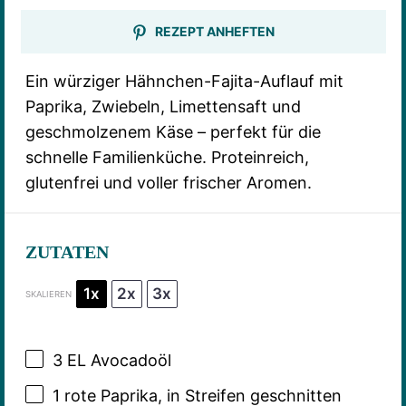
REZEPT ANHEFTEN
Ein würziger Hähnchen-Fajita-Auflauf mit
Paprika, Zwiebeln, Limettensaft und
geschmolzenem Käse – perfekt für die
schnelle Familienküche. Proteinreich,
glutenfrei und voller frischer Aromen.
ZUTATEN
1x
2x
3x
SKALIEREN
3
EL Avocadoöl
1
rote Paprika, in Streifen geschnitten