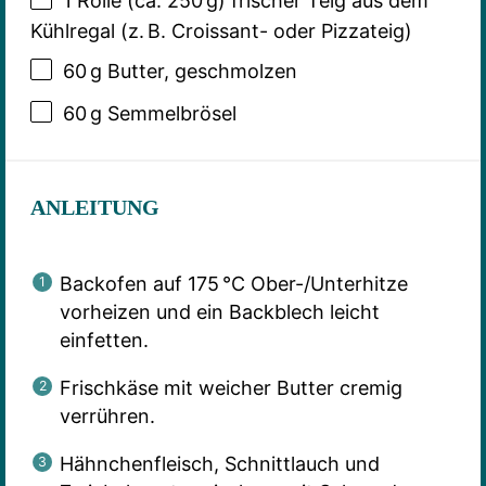
1
Rolle (ca. 250 g) frischer Teig aus dem
Kühlregal (z. B. Croissant- oder Pizzateig)
60
g Butter, geschmolzen
60
g Semmelbrösel
ANLEITUNG
Backofen auf 175 °C Ober-/Unterhitze
vorheizen und ein Backblech leicht
einfetten.
Frischkäse mit weicher Butter cremig
verrühren.
Hähnchenfleisch, Schnittlauch und