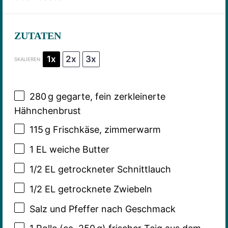
ZUTATEN
1x
2x
3x
SKALIEREN
280
g gegarte, fein zerkleinerte
Hähnchenbrust
115
g Frischkäse, zimmerwarm
1
EL weiche Butter
1/2
EL getrockneter Schnittlauch
1/2
EL getrocknete Zwiebeln
Salz und Pfeffer nach Geschmack