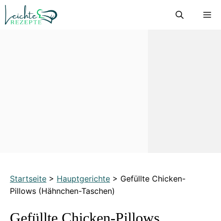
Zum
M
Inhalt
springen
Startseite
>
Hauptgerichte
>
Gefüllte Chicken-
Pillows (Hähnchen-Taschen)
Gefüllte Chicken-Pillows