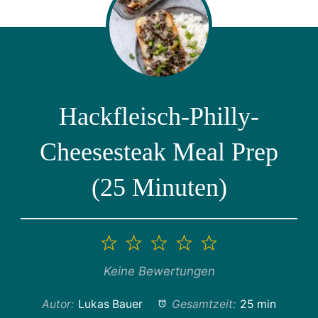
Hackfleisch-Philly-
Cheesesteak Meal Prep
(25 Minuten)
1
2
3
4
5
Stern
Sterne
Sterne
Sterne
Sterne
Keine Bewertungen
Autor:
Lukas Bauer
Gesamtzeit:
25 min