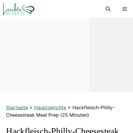
Zum
M
Inhalt
springen
Startseite
>
Hauptgerichte
>
Hackfleisch-Philly-
Cheesesteak Meal Prep (25 Minuten)
Hackfleisch-Philly-Cheesesteak