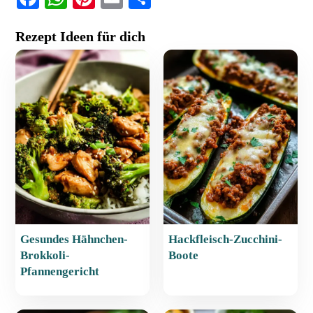
a
h
nt
m
ei
Rezept Ideen für dich
c
at
er
ai
le
e
s
e
l
n
b
A
st
o
p
o
p
k
Gesundes Hähnchen-
Hackfleisch-Zucchini-
Brokkoli-
Boote
Pfannengericht