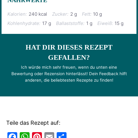
NÄHRWERTE
Kalorien:
240 kcal
Zucker:
2 g
Fett:
10 g
Kohlenhydrate:
17 g
Ballaststoffe:
1 g
Eiweiß:
15 g
HAT DIR DIESES REZEPT
GEFALLEN?
Ich würde mich sehr freuen, wenn du unten eine
Bewertung oder Rezension hinterlässt! Dein Feedback hilft
anderen, die beliebtesten Rezepte zu finden!
Teile das Rezept auf:
F
W
Pi
E
T