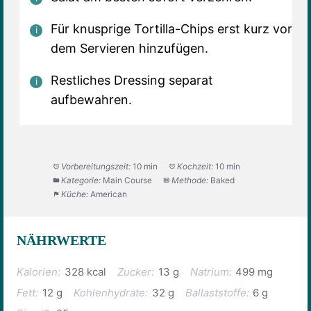
Für knusprige Tortilla-Chips erst kurz vor
dem Servieren hinzufügen.
Restliches Dressing separat
aufbewahren.
Vorbereitungszeit:
10 min
Kochzeit:
10 min
Kategorie:
Main Course
Methode:
Baked
Küche:
American
NÄHRWERTE
Kalorien:
328 kcal
Zucker:
13 g
Natrium:
499 mg
Fett:
12 g
Kohlenhydrate:
32 g
Ballaststoffe:
6 g