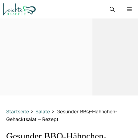
Zum
M
Inhalt
springen
Startseite
>
Salate
>
Gesunder BBQ-Hähnchen-
Gehacktsalat – Rezept
Gesunder BBQ-Hähnchen-