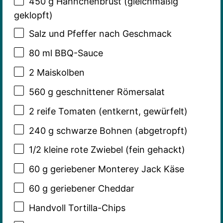
450 g
Hähnchenbrust (gleichmäßig
geklopft)
Salz und Pfeffer nach Geschmack
80
ml BBQ-Sauce
2
Maiskolben
560 g
geschnittener Römersalat
2
reife Tomaten (entkernt, gewürfelt)
240 g
schwarze Bohnen (abgetropft)
1/2
kleine rote Zwiebel (fein gehackt)
60 g
geriebener Monterey Jack Käse
60 g
geriebener Cheddar
Handvoll Tortilla-Chips