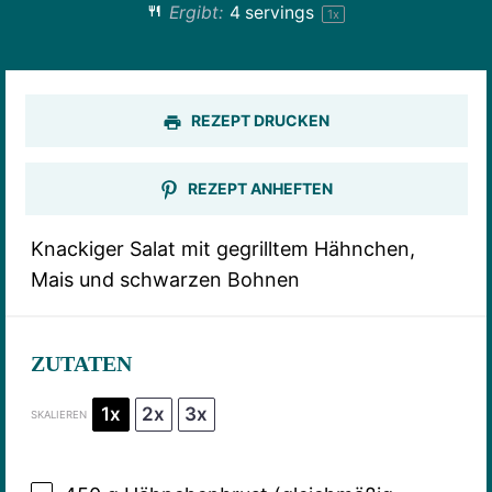
Ergibt:
4
servings
1
x
REZEPT DRUCKEN
REZEPT ANHEFTEN
Knackiger Salat mit gegrilltem Hähnchen,
Mais und schwarzen Bohnen
ZUTATEN
1x
2x
3x
SKALIEREN