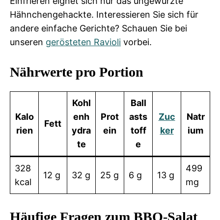
Einfrieren eignet sich nur das ungewürzte
Hähnchengehackte. Interessieren Sie sich für
andere einfache Gerichte? Schauen Sie bei
unseren
gerösteten Ravioli
vorbei.
Nährwerte pro Portion
Kohl
Ball
Kalo
enh
Prot
asts
Zuc
Natr
Fett
rien
ydra
ein
toff
ker
ium
te
e
328
499
12 g
32 g
25 g
6 g
13 g
kcal
mg
Häufige Fragen zum BBQ-Salat