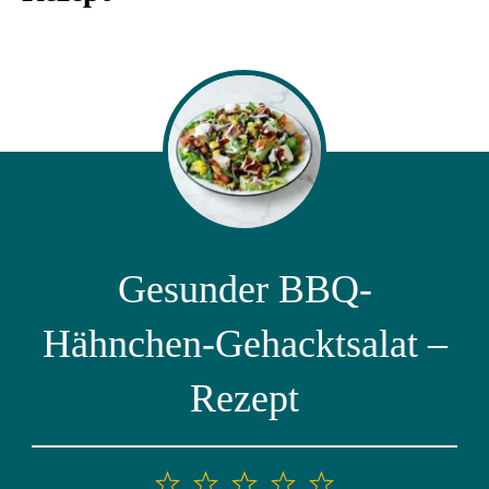
Gesunder BBQ-
Hähnchen-Gehacktsalat –
Rezept
1
2
3
4
5