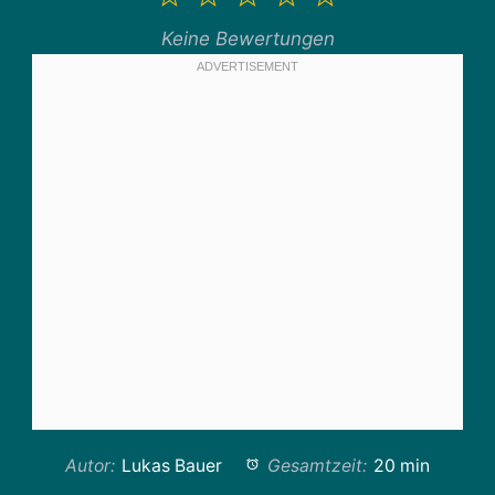
Stern
Sterne
Sterne
Sterne
Sterne
Keine Bewertungen
Autor:
Lukas Bauer
Gesamtzeit:
20 min