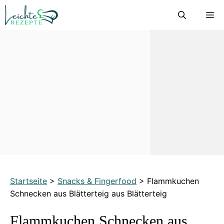
Zum
M
Inhalt
springen
Startseite
>
Snacks & Fingerfood
>
Flammkuchen
Schnecken aus Blätterteig aus Blätterteig
Flammkuchen Schnecken aus