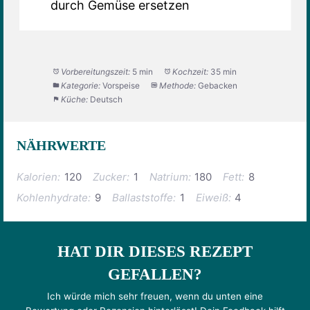
durch Gemüse ersetzen
Vorbereitungszeit:
5 min
Kochzeit:
35 min
Kategorie:
Vorspeise
Methode:
Gebacken
Küche:
Deutsch
NÄHRWERTE
Kalorien:
120
Zucker:
1
Natrium:
180
Fett:
8
Kohlenhydrate:
9
Ballaststoffe:
1
Eiweiß:
4
HAT DIR DIESES REZEPT
GEFALLEN?
Ich würde mich sehr freuen, wenn du unten eine