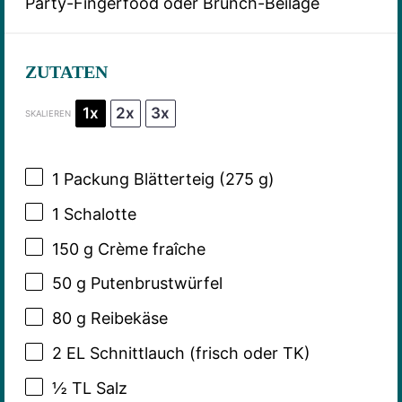
Party-Fingerfood oder Brunch-Beilage
ZUTATEN
1x
2x
3x
SKALIEREN
1
Packung Blätterteig (
275 g
)
1
Schalotte
150 g
Crème fraîche
50 g
Putenbrustwürfel
80 g
Reibekäse
2
EL Schnittlauch (frisch oder TK)
½
TL Salz