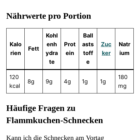
Nährwerte pro Portion
Kohl
Ball
Kalo
enh
Prot
asts
Zuc
Natr
Fett
rien
ydra
ein
toff
ker
ium
te
e
120
180
8g
9g
4g
1g
1g
kcal
mg
Häufige Fragen zu
Flammkuchen-Schnecken
Kann ich die Schnecken am Vortag