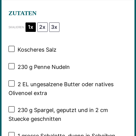
ZUTATEN
1x
2x
3x
SKALIEREN
Koscheres Salz
230 g
Penne Nudeln
2
EL ungesalzene Butter oder natives
Olivenoel extra
230 g
Spargel, geputzt und in 2 cm
Stuecke geschnitten
1
grosse Schalotte, duenn in Scheiben