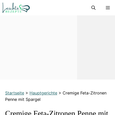
Zum
M
Inhalt
springen
Startseite
>
Hauptgerichte
>
Cremige Feta-Zitronen
Penne mit Spargel
Cremige Feta-Zitronen Penne mit