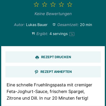
1
2
3
4
5
Stern
Sterne
Sterne
Sterne
Sterne
Keine Bewertungen
Autor:
Lukas Bauer
Gesamtzeit:
20 min
Ergibt:
4
servings
1
x
REZEPT DRUCKEN
REZEPT ANHEFTEN
Eine schnelle Fruehlingspasta mit cremiger
Feta-Joghurt-Sauce, frischem Spargel,
Zitrone und Dill. In nur 20 Minuten fertig!