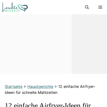
Zum
M
Inhalt
springen
Startseite
>
Hauptgerichte
>
12 einfache Airfryer-
Ideen für schnelle Mahlzeiten
12 einfache Airfryer-Ideen für