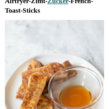
Airfryer-Zimt-
Zucker
-French-
Toast-Sticks