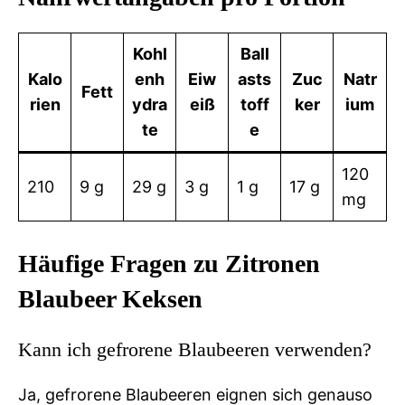
Kohl
Ball
Kalo
enh
Eiw
asts
Zuc
Natr
Fett
rien
ydra
eiß
toff
ker
ium
te
e
120
210
9 g
29 g
3 g
1 g
17 g
mg
Häufige Fragen zu Zitronen
Blaubeer Keksen
Kann ich gefrorene Blaubeeren verwenden?
Ja, gefrorene Blaubeeren eignen sich genauso