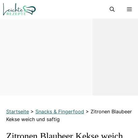
Zum
M
Inhalt
springen
Startseite
>
Snacks & Fingerfood
>
Zitronen Blaubeer
Kekse weich und saftig
Zitronen Blaubeer Kekse weich