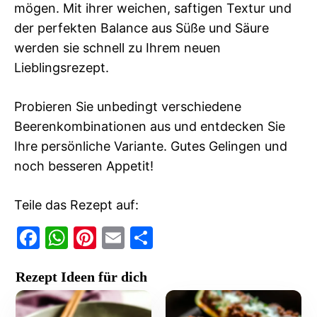
mögen. Mit ihrer weichen, saftigen Textur und
der perfekten Balance aus Süße und Säure
werden sie schnell zu Ihrem neuen
Lieblingsrezept.
Probieren Sie unbedingt verschiedene
Beerenkombinationen aus und entdecken Sie
Ihre persönliche Variante. Gutes Gelingen und
noch besseren Appetit!
Teile das Rezept auf:
F
W
Pi
E
T
a
h
nt
m
ei
Rezept Ideen für dich
c
at
er
ai
le
e
s
e
l
n