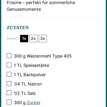
Frische – perfekt für sommerliche
Genussmomente
ZUTATEN
1x
2x
3x
SKALIEREN
300 g
Weizenmehl Type 405
1
TL Speisestärke
1
TL Backpulver
1/4
TL Natron
1/2
TL Salz
300 g
Zucker