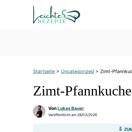
Zum
Inhalt
springen
Startseite
>
Uncategorized
>
Zimt-Pfannku
Zimt-Pfannkuche
Von
Lukas Bauer
Veröffentlicht am
28/03/2026
ZUM