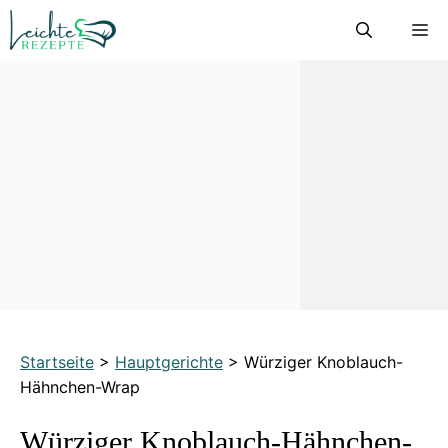
Zum
M
Inhalt
springen
Startseite
>
Hauptgerichte
>
Würziger Knoblauch-
Hähnchen-Wrap
Würziger Knoblauch-Hähnchen-