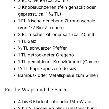
2 EL Olivenöl (ca. 30 ml)
3 Knoblauchzehen (fein gehackt oder
gepresst, ca. 1 ½ TL)
1 EL frische geriebene Zitronenschale
(von 1-2 Bio-Zitronen)
3 EL frischer Zitronensaft (ca. 45 ml)
1 TL Salz
¼ TL schwarzer Pfeffer
1 TL getrockneter Oregano
1 TL gemahlener Kreuzkümmel (Cumin)
½ TL Paprikapulver, edelsüß
Bambus- oder Metallspieße zum Grillen
Für die Wraps und die Sauce
4 bis 6 Fladenbrote oder Pita-Wraps
2 bis 3 Tassen Frühlingssalatmischung