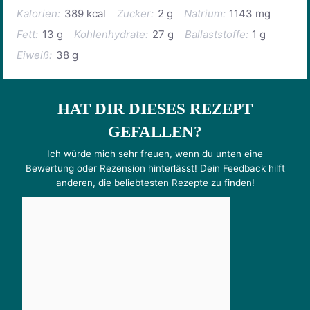
Kalorien:
389 kcal
Zucker:
2 g
Natrium:
1143 mg
Fett:
13 g
Kohlenhydrate:
27 g
Ballaststoffe:
1 g
Eiweiß:
38 g
HAT DIR DIESES REZEPT
GEFALLEN?
Ich würde mich sehr freuen, wenn du unten eine
Bewertung oder Rezension hinterlässt! Dein Feedback hilft
anderen, die beliebtesten Rezepte zu finden!