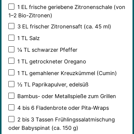
1
EL frische geriebene Zitronenschale (von
1
–
2
Bio-Zitronen)
3
EL frischer Zitronensaft (ca.
45
ml)
1
TL Salz
¼
TL schwarzer Pfeffer
1
TL getrockneter Oregano
1
TL gemahlener Kreuzkümmel (Cumin)
½
TL Paprikapulver, edelsüß
Bambus- oder Metallspieße zum Grillen
4
bis 6 Fladenbrote oder Pita-Wraps
2
bis 3 Tassen Frühlingssalatmischung
oder Babyspinat (ca.
150 g
)