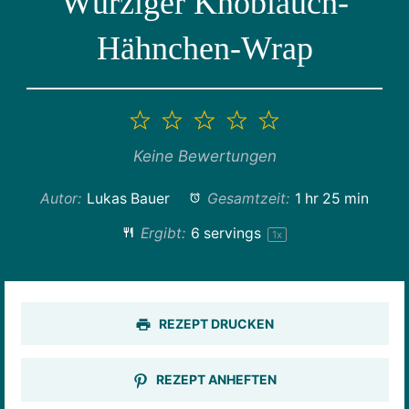
Würziger Knoblauch-
Hähnchen-Wrap
1
2
3
4
5
Stern
Sterne
Sterne
Sterne
Sterne
Keine Bewertungen
Autor:
Lukas Bauer
Gesamtzeit:
1 hr 25 min
Ergibt:
6
servings
1
x
REZEPT DRUCKEN
REZEPT ANHEFTEN