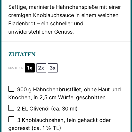
Saftige, marinierte Hähnchenspieße mit einer
cremigen Knoblauchsauce in einem weichen
Fladenbrot – ein schneller und
unwiderstehlicher Genuss.
ZUTATEN
1x
2x
3x
SKALIEREN
900 g
Hähnchenbrustfilet, ohne Haut und
Knochen, in 2,5 cm Würfel geschnitten
2
EL Olivenöl (ca.
30
ml)
3
Knoblauchzehen, fein gehackt oder
gepresst (ca.
1 ½
TL)