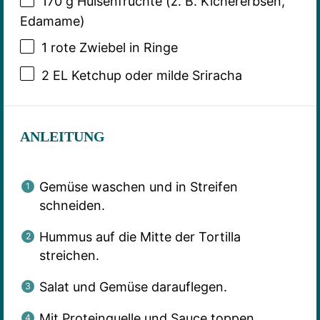
170 g
Hülsenfrüchte (z. B. Kichererbsen,
Edamame)
1
rote Zwiebel in Ringe
2
EL Ketchup oder milde Sriracha
ANLEITUNG
Gemüse waschen und in Streifen
schneiden.
Hummus auf die Mitte der Tortilla
streichen.
Salat und Gemüse darauflegen.
Mit Proteinquelle und Sauce toppen.