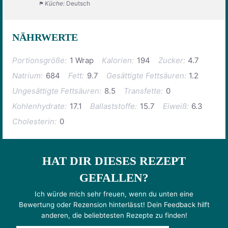
Küche:
Deutsch
NÄHRWERTE
Portionsgröße:
1 Wrap
Kalorien:
194
Zucker:
4.7
Natrium:
684
Fett:
9.7
Gesättigte Fettsäuren:
1.2
Ungesättigte Fettsäuren:
8.5
Transfette:
0
Kohlenhydrate:
17.1
Ballaststoffe:
15.7
Eiweiß:
6.3
Cholesterin:
0
HAT DIR DIESES REZEPT
GEFALLEN?
Ich würde mich sehr freuen, wenn du unten eine
Bewertung oder Rezension hinterlässt! Dein Feedback hilft
anderen, die beliebtesten Rezepte zu finden!