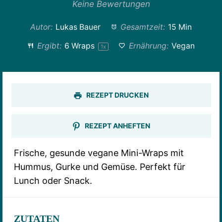
Stern
Sterne
Sterne
Sterne
Sterne
Keine Bewertungen
Autor:
Lukas Bauer
Gesamtzeit:
15 Min
Ergibt:
6
Wraps
Ernährung:
Vegan
1
x
REZEPT DRUCKEN
REZEPT ANHEFTEN
Frische, gesunde vegane Mini-Wraps mit
Hummus, Gurke und Gemüse. Perfekt für
Lunch oder Snack.
ZUTATEN