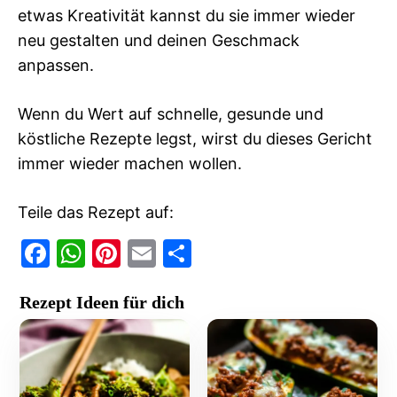
etwas Kreativität kannst du sie immer wieder
neu gestalten und deinen Geschmack
anpassen.
Wenn du Wert auf schnelle, gesunde und
köstliche Rezepte legst, wirst du dieses Gericht
immer wieder machen wollen.
Teile das Rezept auf:
F
W
Pi
E
T
a
h
nt
m
ei
Rezept Ideen für dich
c
at
er
ai
le
e
s
e
l
n
b
A
st
o
p