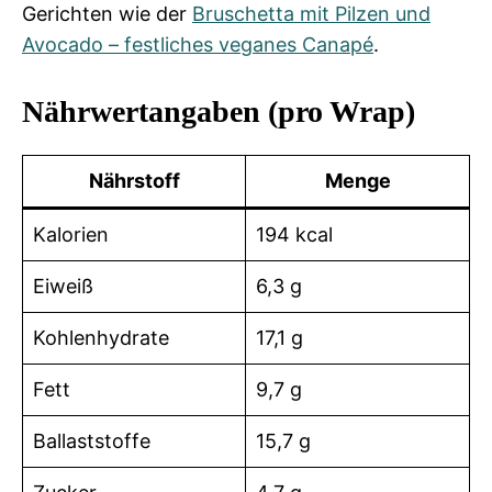
Gerichten wie der
Bruschetta mit Pilzen und
Avocado – festliches veganes Canapé
.
Nährwertangaben (pro Wrap)
Nährstoff
Menge
Kalorien
194 kcal
Eiweiß
6,3 g
Kohlenhydrate
17,1 g
Fett
9,7 g
Ballaststoffe
15,7 g