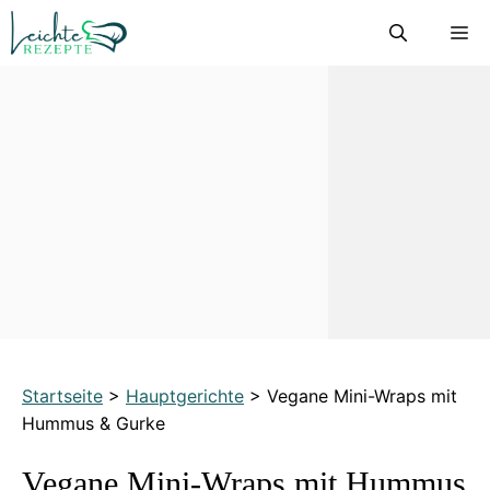
Zum
M
Inhalt
springen
Startseite
>
Hauptgerichte
>
Vegane Mini-Wraps mit
Hummus & Gurke
Vegane Mini-Wraps mit Hummus