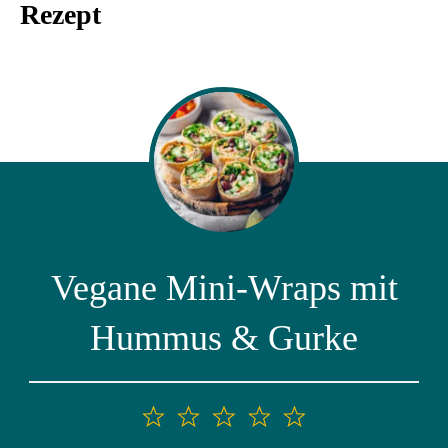
Rezept
Vegane Mini-Wraps mit
Hummus & Gurke
1
2
3
4
5