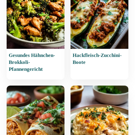
o
p
k
Gesundes Hähnchen-
Hackfleisch-Zucchini-
Brokkoli-
Boote
Pfannengericht