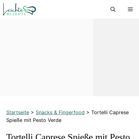
Zum
M
Inhalt
springen
Startseite
>
Snacks & Fingerfood
>
Tortelli Caprese
Spieße mit Pesto Verde
Tortelli Caprese Spieße mit Pesto