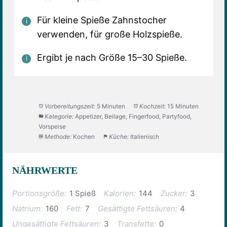
Für kleine Spieße Zahnstocher
verwenden, für große Holzspieße.
Ergibt je nach Größe 15–30 Spieße.
Vorbereitungszeit:
5 Minuten
Kochzeit:
15 Minuten
Kategorie:
Appetizer, Beilage, Fingerfood, Partyfood,
Vorspeise
Methode:
Kochen
Küche:
Italienisch
NÄHRWERTE
Portionsgröße:
1 Spieß
Kalorien:
144
Zucker:
3
Natrium:
160
Fett:
7
Gesättigte Fettsäuren:
4
Ungesättigte Fettsäuren:
3
Transfette:
0