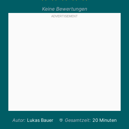
Stern
Sterne
Sterne
Sterne
Sterne
Keine Bewertungen
Autor:
Lukas Bauer
Gesamtzeit:
20 Minuten