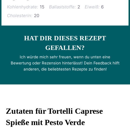
Kohlenhydrate:
15
Ballaststoffe:
2
Eiweiß:
6
Cholesterin:
20
HAT DIR DIESES REZEPT
GEFALLEN?
Ich würde mich sehr freuen, wenn du unten eine
Bewertung oder Rezension hinterlässt! Dein Feedback hilft
anderen, die beliebtesten Rezepte zu finden!
Zutaten für Tortelli Caprese
Spieße mit Pesto Verde