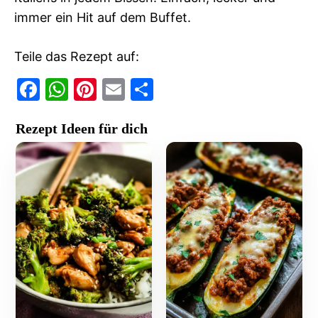
immer ein Hit auf dem Buffet.
Teile das Rezept auf:
F
W
Pi
E
T
a
h
nt
m
ei
Rezept Ideen für dich
c
at
er
ai
le
e
s
e
l
n
b
A
st
o
p
o
p
k