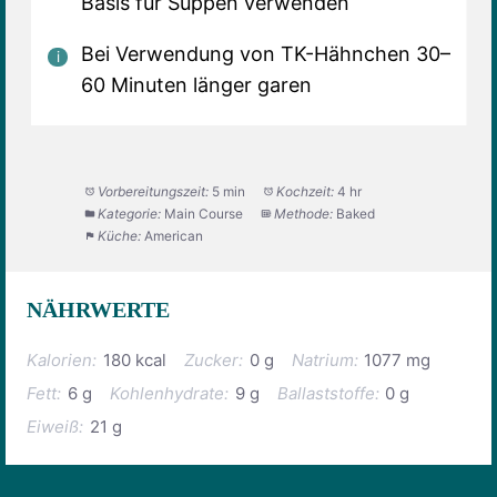
Basis für Suppen verwenden
Bei Verwendung von TK-Hähnchen 30–
60 Minuten länger garen
Vorbereitungszeit:
5 min
Kochzeit:
4 hr
Kategorie:
Main Course
Methode:
Baked
Küche:
American
NÄHRWERTE
Kalorien:
180 kcal
Zucker:
0 g
Natrium:
1077 mg
Fett:
6 g
Kohlenhydrate:
9 g
Ballaststoffe:
0 g
Eiweiß:
21 g