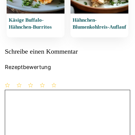
Käsige Buffalo-
Hähnchen-
Hähnchen-Burritos
Blumenkohlreis-Auflauf
Schreibe einen Kommentar
Rezeptbewertung
1
Kommentar
2
3
4
5
Stern
Sterne
Sterne
Sterne
Sterne