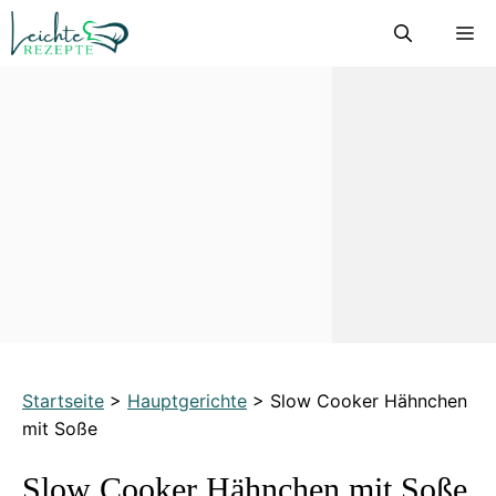
Zum
M
Inhalt
springen
Startseite
>
Hauptgerichte
>
Slow Cooker Hähnchen
mit Soße
Slow Cooker Hähnchen mit Soße