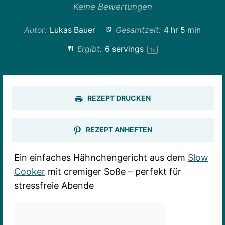
Stern
Sterne
Sterne
Sterne
Sterne
Keine Bewertungen
Autor:
Lukas Bauer
Gesamtzeit:
4 hr 5 min
Ergibt:
6
servings
1
x
REZEPT DRUCKEN
REZEPT ANHEFTEN
Ein einfaches Hähnchengericht aus dem
Slow
Cooker
mit cremiger Soße – perfekt für
stressfreie Abende