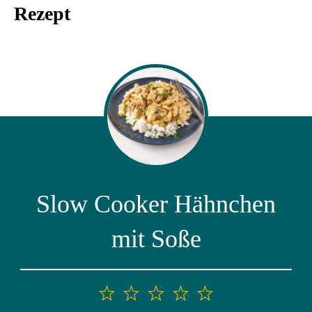
Rezept
Slow Cooker Hähnchen
mit Soße
1
2
3
4
5