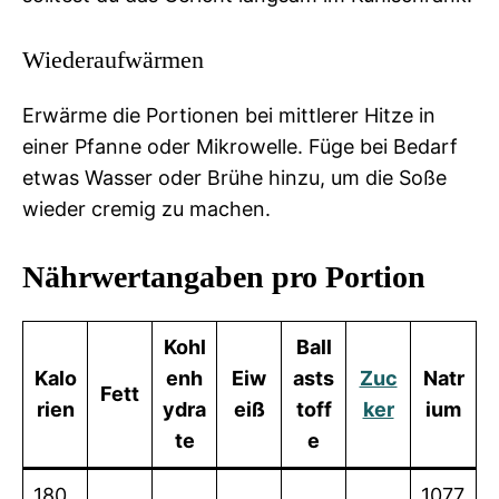
Wiederaufwärmen
Erwärme die Portionen bei mittlerer Hitze in
einer Pfanne oder Mikrowelle. Füge bei Bedarf
etwas Wasser oder Brühe hinzu, um die Soße
wieder cremig zu machen.
Nährwertangaben pro Portion
Kohl
Ball
Kalo
enh
Eiw
asts
Zuc
Natr
Fett
rien
ydra
eiß
toff
ker
ium
te
e
180
1077