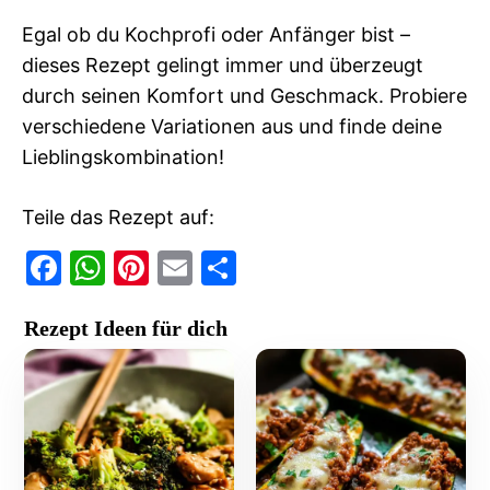
Egal ob du Kochprofi oder Anfänger bist –
dieses Rezept gelingt immer und überzeugt
durch seinen Komfort und Geschmack. Probiere
verschiedene Variationen aus und finde deine
Lieblingskombination!
Teile das Rezept auf:
F
W
Pi
E
T
a
h
nt
m
ei
Rezept Ideen für dich
c
at
er
ai
le
e
s
e
l
n
b
A
st
o
p
o
p