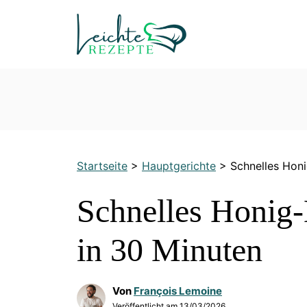
Zum
Inhalt
springen
Startseite
>
Hauptgerichte
>
Schnelles Hon
Schnelles Honig
in 30 Minuten
Von
François Lemoine
Veröffentlicht am
13/03/2026